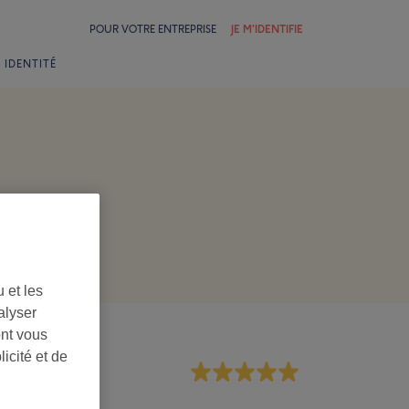
POUR VOTRE ENTREPRISE
JE M'IDENTIFIE
 IDENTITÉ
 et les
alyser
ont vous
icité et de
rsonnel