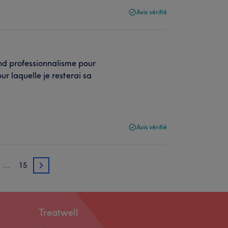
Avis vérifié
nd professionnalisme pour
ur laquelle je resterai sa
Avis vérifié
…
15
3
Treatwell