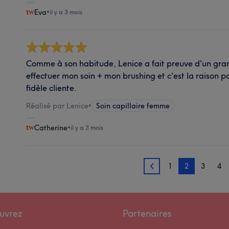
Eva
•
il y a 3 mois
Comme à son habitude, Lenice a fait preuve d'un gra
effectuer mon soin + mon brushing et c'est la raison po
fidèle cliente.
Réalisé par Lenice
•
Soin capillaire femme
Catherine
•
il y a 3 mois
1
2
3
4
1
uvrez
Partenaires