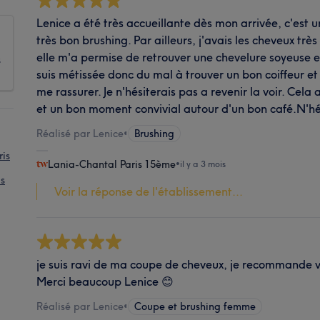
Lenice a été très accueillante dès mon arrivée, c'est u
très bon brushing. Par ailleurs, j'avais les cheveux trè
elle m'a permise de retrouver une chevelure soyeuse et 
s
suis métissée donc du mal à trouver un bon coiffeur et 
me rassurer. Je n'hésiterais pas a revenir la voir. Cela
et un bon moment convivial autour d'un bon café.N'hé
Réalisé par Lenice
•
Brushing
ris
Lania-Chantal Paris 15ème
•
il y a 3 mois
is
Voir la réponse de l'établissement...
je suis ravi de ma coupe de cheveux, je recommande vi
Merci beaucoup Lenice 😊
Réalisé par Lenice
•
Coupe et brushing femme