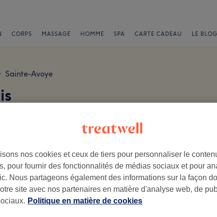
N
CORPS
MASSAGE
HOMME
SPA
CARTE CADEAU
LE BLOG
Sainte-Avoye
>
is
Chatelet, paris 3ème arrondissement
isons nos cookies et ceux de tiers pour personnaliser le contenu
, pour fournir des fonctionnalités de médias sociaux et pour an
afic. Nous partageons également des informations sur la façon d
.
notre site avec nos partenaires en matière d'analyse web, de publ
Ambiance
Pe
ociaux.
Politique en matière de cookies