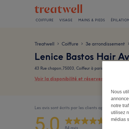
COIFFURE
VISAGE
MAINS & PIEDS
ÉPILATIO
Treatwell
Coiffure
3e arrondissement
>
>
Lenice Bastos Hair Av
43 Rue chapon,75003, Coiffeur à paris 3ème, 75003 
Voir la disponibilité et réserver en ligne
Nous util
annonces
notre tr
Les avis sont écrits par les clients après leur visite
utilisez 
5,0
médias s
84 avis