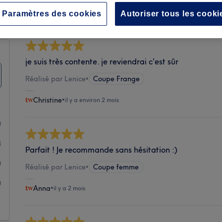
Propreté
Paramètres des cookies
Autoriser tous les cooki
je suis très contente. je reviendrai c'est sûr
Réalisé par Lenice
•
Coupe Frange
Christine
•
il y a environ 2 mois
0
4
Parfait ! Je recommande sans hésitation :)
0
Réalisé par Lenice
•
Coupe femme
0
Anna
•
il y a 2 mois
1