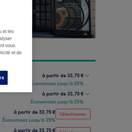
 et les
alyser
ont vous
icité et de
à partir de
33,75 €
es
Économisez jusqu'à 25%
à partir de
33,75 €
Économisez jusqu'à 25%
à partir de
33,75 €
Sélectionner
Économisez jusqu'à 25%
à partir de
33,75 €