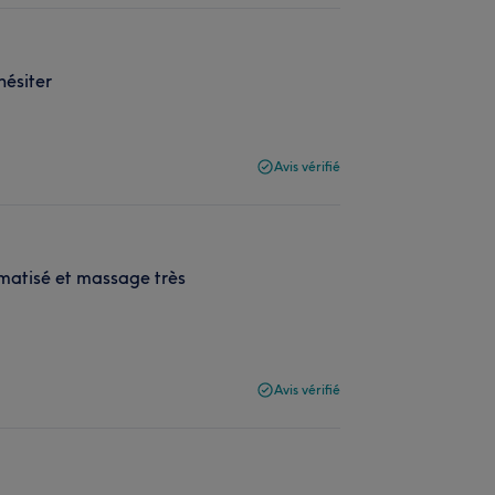
hésiter
Avis vérifié
imatisé et massage très
Avis vérifié