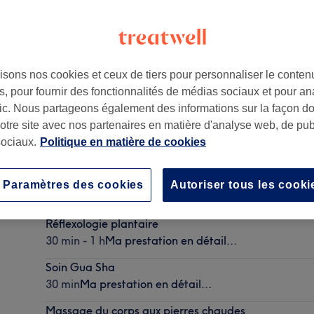
isons nos cookies et ceux de tiers pour personnaliser le contenu
, pour fournir des fonctionnalités de médias sociaux et pour an
75003
afic. Nous partageons également des informations sur la façon d
notre site avec nos partenaires en matière d'analyse web, de publ
ociaux.
Politique en matière de cookies
Massage du corps avec huiles chaudes
Paramètres des cookies
Autoriser tous les cooki
30 min - 1 h 30 min
Ma prestation en détail...
Réflexologie plantaire
30 min - 1 h
Ma prestation en détail...
Soin Gua Sha
30 min
Ma prestation en détail...
Massage du corps aux pierres chaudes