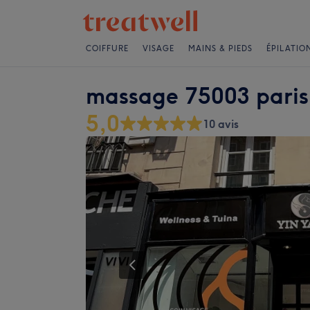
COIFFURE
VISAGE
MAINS & PIEDS
ÉPILATIO
massage 75003 pari
5,0
10 avis