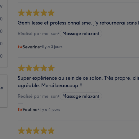
9
0
Gentillesse et professionnalisme. J’y retournerai sans 
0
Réalisé par mei sun
•
Massage relaxant
0
Severine
•
il y a 3 jours
0
Super expérience au sein de ce salon. Très propre, cl
agréable. Merci beaucoup !!
ne
Réalisé par mei sun
•
Massage relaxant
Pauline
•
il y a 4 jours