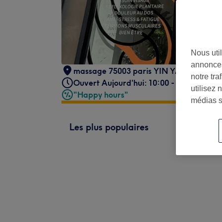
Nous util
annonces
massage 75003 paris YIN YANG
,
Paris
,
notre tr
Ouvert Aujourd'hui: 10:00 - 20:00
utilisez 
"Happy hours"
médias s
Les plus populaires