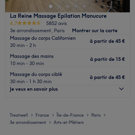
aux thérapies holistiques et également formatrice en
drainage post-opératoire, Johanne met son expertise au
La Reine Massage Epilation Manucure
service de votre détente et de votre silhouette.
4,7
5852 avis
Transport public le plus proche
3e arrondissement, Paris
Montrer sur la carte
Le salon est situé à quelques minutes à pied des stations
Massage du corps Californien
à partir de
45 €
de métro Arts et métiers, Temple et République.
30 min - 2 h
L'équipe
Massage des mains
à partir de
15 €
Johanne est une thérapeute passionnée, spécialisée dans
10 min - 30 min
les drainages et massages, dédiée à votre bien-être et
Massage du corps ciblé
votre détente.
à partir de
45 €
30 min - 1 h 30 min
Nos coups de cœur :
Je veux en savoir plus
L’atmosphère : un cadre chaleureux et cosy
Les spécialités de l’établissement : les massages et les
Lundi
10:00
–
20:30
drainages.
Mardi
10:00
–
20:30
Treatwell
France
Île-de-France
Paris
>
>
>
>
Voir le salon
Mercredi
10:00
–
20:30
3e arrondissement
Arts-et-Métiers
>
Jeudi
10:00
–
20:30
Vendredi
10:00
–
20:30