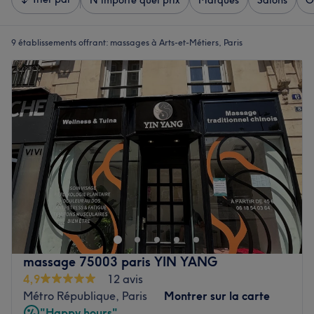
N'importe quel prix
Marques
Salons
O
9 établissements offrant:
massages à Arts-et-Métiers, Paris
massage 75003 paris YIN YANG
4,9
12 avis
Métro République, Paris
Montrer sur la carte
"Happy hours"