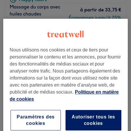
Massage du corps avec
à partir de
33,75 €
huiles chaudes
Économisez jusqu'à 25%
30 min - 1 h 30 min
à partir de
33,75 €
Réflexologie plantaire
30 min - 1 h
Économisez jusqu'à 25%
à partir de
33,75 €
Massage crânien
Nous utilisons nos cookies et ceux de tiers pour
30 min - 1 h
personnaliser le contenu et les annonces, pour fournir
Économisez jusqu'à 25%
des fonctionnalités de médias sociaux et pour
Je veux en savoir plus
analyser notre trafic. Nous partageons également des
informations sur la façon dont vous utilisez notre site
Lundi
10:00
–
21:00
avec nos partenaires en matière d'analyse web, de
Mardi
10:00
–
20:00
publicité et de médias sociaux.
Politique en matière
Mercredi
10:00
–
20:00
de cookies
Jeudi
10:00
–
20:00
Vendredi
10:00
–
20:00
Samedi
10:00
–
20:00
Paramètres des
Autoriser tous les
Dimanche
10:00
–
20:00
cookies
cookies