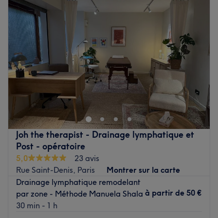
Mercredi
Fermé
Jeudi
10:00
–
17:00
Vendredi
10:00
–
17:00
Samedi
09:00
–
13:00
Dimanche
Fermé
Bienvenue chez Illiana Cacoub situé dans le 3e
arrondissement de Paris. Oubliez vos soucis du quotidien
et prenez le temps de reposer votre corps et votre esprit
grâce à des prestations sur mesure adaptées à vos
besoins.
Joh the therapist - Drainage lymphatique et
Post - opératoire
Transport public le plus proche
5,0
23 avis
Le salon est situé à trois minutes à pied de la station de
Rue Saint-Denis, Paris
Montrer sur la carte
métro Arts et Métiers.
Drainage lymphatique remodelant
à partir de
50 €
par zone - Méthode Manuela Shala
L’équipe
30 min - 1 h
Illiana est aux petits soins pour sa clientèle.