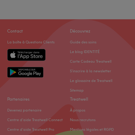
Samedi
10:00
–
20:30
Dimanche
10:00
–
20:30
La Reine Spa est un institut de beauté installé dans le 3e
Contact
Découvrez
arrondissement de Paris. On profite d’un moment rien
La boîte à Questions Clients
Guide des soins
qu’à soi grâce à des soins sur mesure effectués avec
professionnalisme. Chez La Reine Spa, la beauté
Le blog IDENTITÉ
n'attend pas !
Carte Cadeau Treatwell
S'inscrire à la newsletter
Transports publics les plus proches :
Le glossaire de Treatwell
Tout près de la station de métro Arts et Métiers.
Sitemap
Partenaires
Treatwell
L’équipe :
Devenez partenaire
À propos
Une équipe de professionnels est ravi de partager son
Centre d'aide Treatwell Connect
Nous recrutons
savoir-faire.
Centre d'aide Treatwell Pro
Mentions légales et RGPD