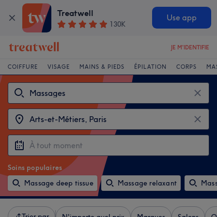
Treatwell
Use app
130K
JE M'IDENTIFIE
COIFFURE
VISAGE
MAINS & PIEDS
ÉPILATION
CORPS
MA
Soins populaires
Massage deep tissue
Massage relaxant
Mass
Trier par