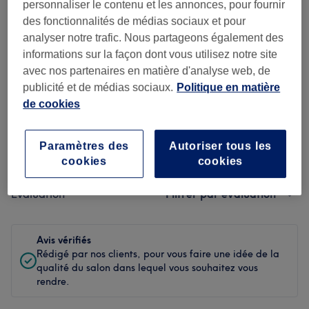
personnaliser le contenu et les annonces, pour fournir
Propreté
des fonctionnalités de médias sociaux et pour
analyser notre trafic. Nous partageons également des
Personnel
informations sur la façon dont vous utilisez notre site
avec nos partenaires en matière d'analyse web, de
publicité et de médias sociaux.
Politique en matière
de cookies
Filtrer les avis
Paramètres des
Autoriser tous les
Soin de
Toutes les prestations
cookies
cookies
beauté
Évaluation
Filtrer par évaluation
Avis vérifiés
Rédigé par nos clients, pour vous faire une idée de la
qualité du salon dans lequel vous souhaitez vous
rendre.