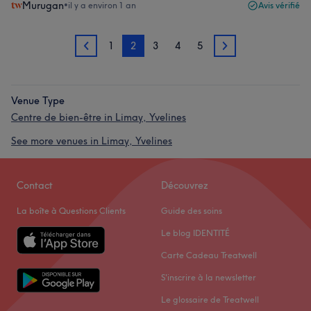
Murugan
•
il y a environ 1 an
Avis vérifié
1
2
3
4
5
1
3
Venue Type
Centre de bien-être in Limay, Yvelines
See more venues in Limay, Yvelines
Contact
Découvrez
La boîte à Questions Clients
Guide des soins
Le blog IDENTITÉ
Carte Cadeau Treatwell
S'inscrire à la newsletter
Le glossaire de Treatwell