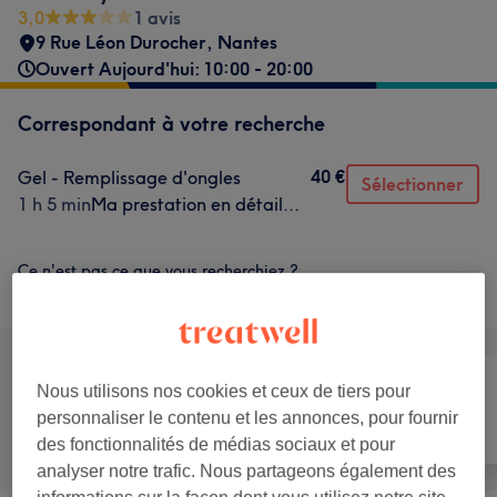
3,0
1 avis
9 Rue Léon Durocher
,
Nantes
Ouvert Aujourd'hui: 10:00 - 20:00
Correspondant à votre recherche
40 €
Gel - Remplissage d'ongles
Sélectionner
1 h 5 min
Ma prestation en détail...
Ce n'est pas ce que vous recherchiez ?
Recherchez dans notre liste de prestations
Nous utilisons nos cookies et ceux de tiers pour
Manucure et
personnaliser le contenu et les annonces, pour fournir
Tout
Épilation
Beauté des pieds
des fonctionnalités de médias sociaux et pour
analyser notre trafic. Nous partageons également des