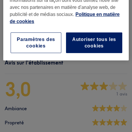
informations sur la façon dont vous utilisez notre site
avec nos partenaires en matière d'analyse web, de
Mains
(
3
)
à partir de 40 €
publicité et de médias sociaux.
Politique en matière
de cookies
Beauté Des Pieds
(
1
)
à partir de 35 €
Manucure
(
1
)
à partir de 40 €
Paramètres des
Autoriser tous les
cookies
cookies
Avis sur l'établissement
3,0
1 avis
Ambiance
Propreté