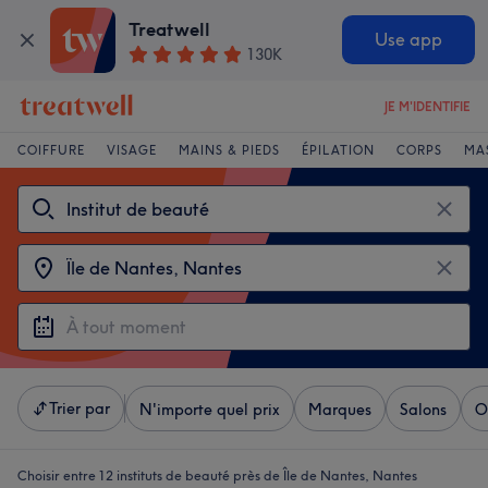
Treatwell
Use app
130K
JE M'IDENTIFIE
COIFFURE
VISAGE
MAINS & PIEDS
ÉPILATION
CORPS
MA
Trier par
N'importe quel prix
Marques
Salons
O
Choisir entre 12
instituts de beauté près de Île de Nantes, Nantes