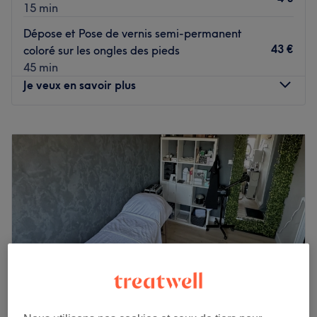
15 min
Dépose et Pose de vernis semi-permanent
43 €
coloré sur les ongles des pieds
45 min
Je veux en savoir plus
Lundi
09:30
–
19:00
Mardi
09:30
–
19:00
Mercredi
09:30
–
19:00
Jeudi
09:30
–
19:00
Vendredi
09:30
–
19:00
Samedi
09:30
–
17:00
Dimanche
Fermé
Bienvenue chez Onglissima, c'est un institut de beauté
spécialisé dans l'onglerie, se trouve entre la Place de
Commerce et la Place du Cirque, idéal pour prendre soin
de ses ongles. Camille, professionnelle ongulaire, vous