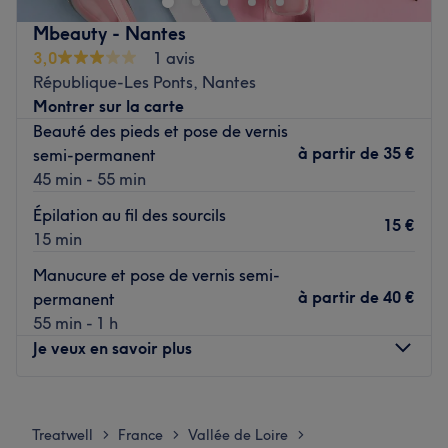
cocooning, le salon met l'accent sur les soins et garantit
Mbeauty - Nantes
une expérience mémorable.
3,0
1 avis
République-Les Ponts, Nantes
Transport public le plus proche
Montrer sur la carte
Le salon est situé à cinq minutes à pied de l'arrêt de bus
Beauté des pieds et pose de vernis
St-Jacques.
à partir de
35 €
semi-permanent
45 min - 55 min
L’équipe
Leila est ravie de partager son savoir-faire.
Épilation au fil des sourcils
15 €
15 min
Nos coups de cœur :
Manucure et pose de vernis semi-
L’atmosphère : une ambiance conviviale dans un institut
à partir de
40 €
permanent
moderne où vous vous sentirez détendu.
55 min - 1 h
Les spécialités de l’établissement : la beauté du ongle et
Je veux en savoir plus
la beauté du regard.
La marque et produits utilisés : Peggy Sage.
Lundi
10:30
–
18:45
Voir le salon
Mardi
10:30
–
19:30
Treatwell
France
Vallée de Loire
>
>
>