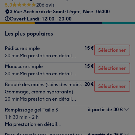
5,0
206 avis
3 Rue Acchiardi de Saint-Léger
,
Nice
,
06300
Ouvert Lundi: 12:00 - 20:00
Les plus populaires
15 €
Pédicure simple
Sélectionner
30 min
Ma prestation en détail...
15 €
Manucure simple
Sélectionner
30 min
Ma prestation en détail...
20 €
Beauté des mains (soins des mains :
Sélectionner
Gommage, crème hydratante)
20 min
Ma prestation en détail...
à partir de
30 €
Remplissage gel Taille S
1 h 30 min - 2 h
Ma prestation en détail...
à partir de
25 €