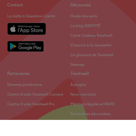
Contact
Découvrez
La boîte à Questions Clients
Guide des soins
Le blog IDENTITÉ
Carte Cadeau Treatwell
S'inscrire à la newsletter
Le glossaire de Treatwell
Sitemap
Partenaires
Treatwell
Devenez partenaire
À propos
Centre d'aide Treatwell Connect
Nous recrutons
Centre d'aide Treatwell Pro
Mentions légales et RGPD
Paramètres des cookies
© 2026 Treatwell Limited