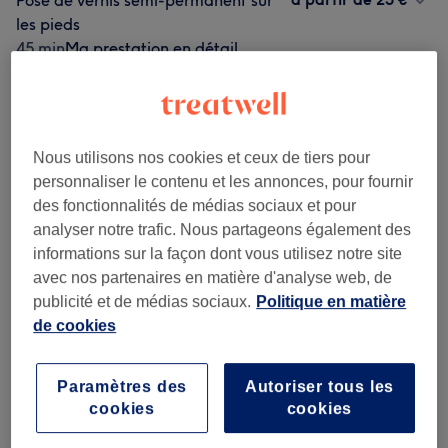
Pose de vernis semi-permanent sur
les pieds
45 min
Ma prestation en détail...
Recherchez dans notre liste de prestations
Nous utilisons nos cookies et ceux de tiers pour
Pose De Gel Avec Capsules Ou Sur
personnaliser le contenu et les annonces, pour fournir
à partir de 30 €
Ongles Naturels
(
4
)
des fonctionnalités de médias sociaux et pour
analyser notre trafic. Nous partageons également des
Remplissage
(
6
)
à partir de 30 €
informations sur la façon dont vous utilisez notre site
avec nos partenaires en matière d'analyse web, de
Manucure / Pédicure
(
3
)
à partir de 15 €
publicité et de médias sociaux.
Politique en matière
de cookies
Vernis Semi-permanent
(
2
)
à partir de 25 €
Paramètres des
Autoriser tous les
Beauté Des Pieds
(
4
)
à partir de 25 €
cookies
cookies