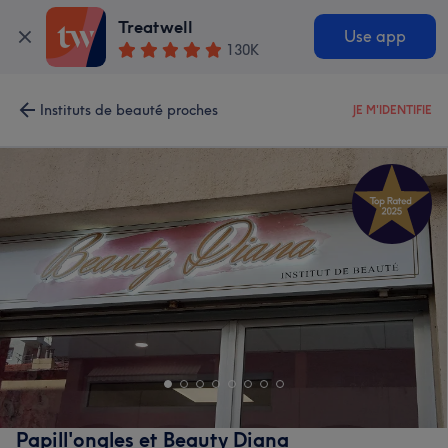
Treatwell
Use app
130K
Instituts de beauté proches
JE M'IDENTIFIE
Papill'ongles et Beauty Diana