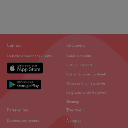
Contact
Découvrez
La boîte à Questions Clients
Guide des soins
Le blog IDENTITÉ
Carte Cadeau Treatwell
S'inscrire à la newsletter
Le glossaire de Treatwell
Sitemap
Partenaires
Treatwell
Devenez partenaire
À propos