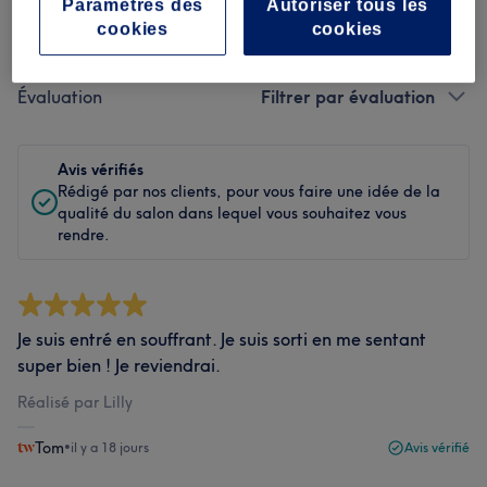
Paramètres des
Autoriser tous les
cookies
cookies
Filtrer les avis
Évaluation
Filtrer par évaluation
Avis vérifiés
Rédigé par nos clients, pour vous faire une idée de la
qualité du salon dans lequel vous souhaitez vous
rendre.
Je suis entré en souffrant. Je suis sorti en me sentant
super bien ! Je reviendrai.
Réalisé par Lilly
Tom
•
il y a 18 jours
Avis vérifié