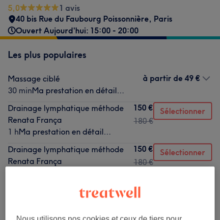
5,0
1 avis
40 bis Rue du Faubourg Poissonnière
,
Paris
Ouvert Aujourd'hui: 15:00 - 20:00
Les plus populaires
à partir de
49 €
Massage ciblé
30 min
Ma prestation en détail...
150 €
Drainage lymphatique méthode
Sélectionner
Renata França
180 €
1 h
Ma prestation en détail...
150 €
Drainage lymphatique méthode
Sélectionner
Renata França
180 €
1 h
Ma prestation en détail...
à partir de
95 €
Massage du corps relaxant
50 min - 1 h 15 min
Ma prestation en détail...
Nous utilisons nos cookies et ceux de tiers pour