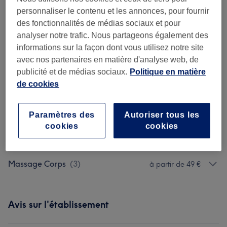
99 €
personnaliser le contenu et les annonces, pour fournir
Rituel Drainage et Palper-rouler
Sélectionner
des fonctionnalités de médias sociaux et pour
1 h
Ma prestation en détail...
analyser notre trafic. Nous partageons également des
informations sur la façon dont vous utilisez notre site
Recherchez dans notre liste de prestations
avec nos partenaires en matière d'analyse web, de
publicité et de médias sociaux.
Politique en matière
de cookies
Massage Visage
(
1
)
99 €
Amincissant
(
1
)
99 €
Paramètres des
Autoriser tous les
cookies
cookies
Drainage Lymphatique
(
1
)
150 €
Massage Corps
(
3
)
à partir de 49 €
Avis sur l'établissement