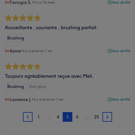
Farrugia S.
•
il y a 12 mois
Avis vérifié
Accueillante , souriante , brushing parfait.
Brushing
Asma
•
il y a environ 1 an
Avis vérifié
Toujours agréablement reçue avec Meli.
Brushing
Voir plus...
Laurence J.
•
il y a environ 1 an
Avis vérifié
1
…
4
5
6
…
25
4
6