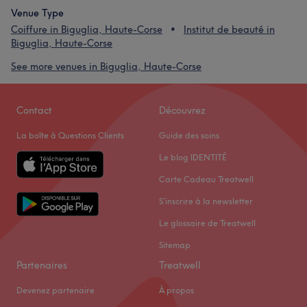
Venue Type
Coiffure in Biguglia, Haute-Corse
Institut de beauté in
Biguglia, Haute-Corse
See more venues in Biguglia, Haute-Corse
Contact
Découvrez
La boîte à Questions Clients
Guide des soins
Le blog IDENTITÉ
Carte Cadeau Treatwell
S'inscrire à la newsletter
Le glossaire de Treatwell
Sitemap
Partenaires
Treatwell
Devenez partenaire
À propos