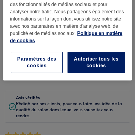
Propreté
des fonctionnalités de médias sociaux et pour
analyser notre trafic. Nous partageons également des
Personnel
informations sur la façon dont vous utilisez notre site
avec nos partenaires en matière d'analyse web, de
publicité et de médias sociaux.
Politique en matière
de cookies
Filtrer les avis
Soin de
Paramètres des
Autoriser tous les
Toutes les prestations
beauté
cookies
cookies
Évaluation
Filtrer par évaluation
Avis vérifiés
Rédigé par nos clients, pour vous faire une idée de la
qualité du salon dans lequel vous souhaitez vous
rendre.