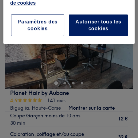
de cookies
Paramètres des
Autoriser tous les
cookies
cookies
Planet Hair by Aubane
4,9
141 avis
Biguglia, Haute-Corse
Montrer sur la carte
Coupe Garçon moins de 10 ans
12 €
30 min
Coloration ,coiffage et/ou coupe
32 €