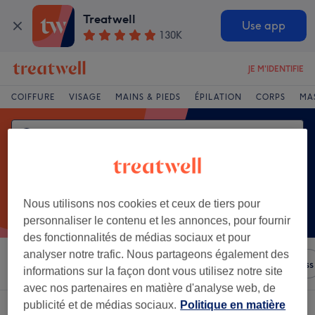
Treatwell
Use app
130K
JE M'IDENTIFIE
COIFFURE
VISAGE
MAINS & PIEDS
ÉPILATION
CORPS
MA
Nous utilisons nos cookies et ceux de tiers pour
personnaliser le contenu et les annonces, pour fournir
des fonctionnalités de médias sociaux et pour
analyser notre trafic. Nous partageons également des
Trier par
N'importe quel prix
Salons
Offres Express
informations sur la façon dont vous utilisez notre site
avec nos partenaires en matière d'analyse web, de
publicité et de médias sociaux.
Politique en matière
Un établissement offrant:
coiffure à Haute-Corse