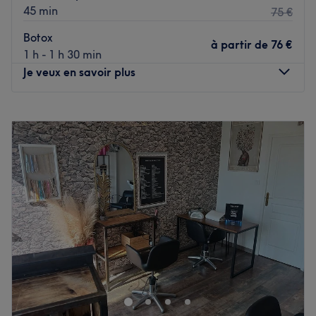
45 min
75 €
Botox
à partir de
76 €
1 h - 1 h 30 min
Je veux en savoir plus
Lundi
09:00
–
13:30
Mardi
09:30
–
19:00
Mercredi
09:30
–
19:00
Jeudi
09:30
–
19:00
Vendredi
09:45
–
19:00
Samedi
10:00
–
13:30
Dimanche
Fermé
L’Elixir, situé au cœur d’Ajaccio, est un salon de coiffure
où l’expertise technique rencontre l’élégance corse.
Morgane vous y accueille pour transformer votre
chevelure et vous offrir une expérience capillaire sur
mesure, dans un cadre moderne et raffiné.