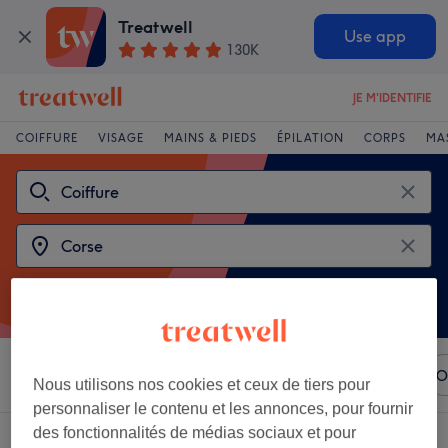
Treatwell
Use app
130K
JE M'IDENTIFIE
COIFFURE
VISAGE
MAINS & PIEDS
ÉPILATION
CORPS
MA
Trier par
N'importe quel prix
Marques
Salons
O
Nous utilisons nos cookies et ceux de tiers pour
personnaliser le contenu et les annonces, pour fournir
des fonctionnalités de médias sociaux et pour
Choisir entre 2
coiffeurs à Corse