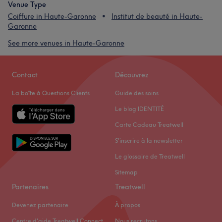
Venue Type
Coiffure in Haute-Garonne
Institut de beauté in Haute-
Garonne
See more venues in Haute-Garonne
Contact
Découvrez
La boîte à Questions Clients
Guide des soins
Le blog IDENTITÉ
Carte Cadeau Treatwell
S'inscrire à la newsletter
Le glossaire de Treatwell
Sitemap
Partenaires
Treatwell
Devenez partenaire
À propos
Centre d'aide Treatwell Connect
Nous recrutons