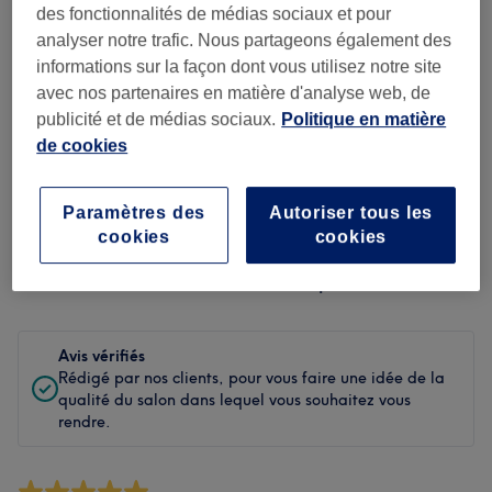
Propreté
des fonctionnalités de médias sociaux et pour
analyser notre trafic. Nous partageons également des
Personnel
informations sur la façon dont vous utilisez notre site
avec nos partenaires en matière d'analyse web, de
publicité et de médias sociaux.
Politique en matière
de cookies
Filtrer les avis
Soin de
Paramètres des
Autoriser tous les
Toutes les prestations
beauté
cookies
cookies
Évaluation
Filtrer par évaluation
Avis vérifiés
Rédigé par nos clients, pour vous faire une idée de la
qualité du salon dans lequel vous souhaitez vous
rendre.