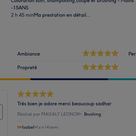
Coloration soin, shampooing,coupe et brushing - Moins 
-15ANS
2 h 45 min
Ma prestation en détail...
Ambiance
Per
Propreté
Très bien je adore merci beaucoup sadhar
Réalisé par MAGALY LEONOR
•
Brushing
Isabel
•
il y a 14 jours