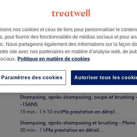
isons nos cookies et ceux de tiers pour personnaliser le contenu
, pour fournir des fonctionnalités de médias sociaux et pour an
afic. Nous partageons également des informations sur la façon d
notre site avec nos partenaires en matière d'analyse web, de publ
ociaux.
Politique en matière de cookies
Coloration soin, shampooing,coupe et brushing - Mo
Paramètres des cookies
Autoriser tous les cooki
-15ANS
2 h 45 min
Ma prestation en détail...
Shampoing, après-shampooing, coupe et brushing -
-15ANS
15 min - 1 h 10 min
Ma prestation en détail...
Shampoing, après-shampooing et brushing - Moins
30 min - 1 h
Ma prestation en détail...