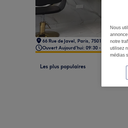
Nous util
annonces
66 Rue de Javel
,
Paris
,
75015
notre tr
Ouvert Aujourd'hui: 09:30 - 19:30
utilisez 
médias s
Les plus populaires