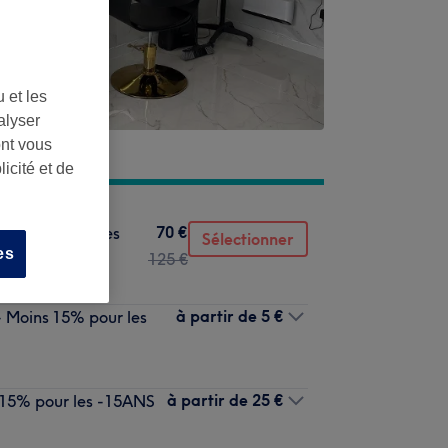
 et les
alyser
ont vous
icité et de
70 €
ins 15% pour les
Sélectionner
es
125 €
à partir de
5 €
 Moins 15% pour les
à partir de
25 €
 15% pour les -15ANS