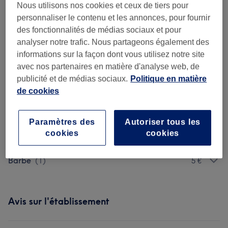
Nous utilisons nos cookies et ceux de tiers pour
Soin Du Visage
(
1
)
20 €
personnaliser le contenu et les annonces, pour fournir
des fonctionnalités de médias sociaux et pour
Epilation
(
24
)
à partir de 3 €
analyser notre trafic. Nous partageons également des
informations sur la façon dont vous utilisez notre site
Teinture De Cils Et Sourcils
(
1
)
5 €
avec nos partenaires en matière d'analyse web, de
publicité et de médias sociaux.
Politique en matière
Beauté Des Pieds
(
15
)
à partir de 10 €
de cookies
Restructuration & Epilation Des Sourcils
(
1
)
5 €
Paramètres des
Autoriser tous les
cookies
cookies
Soin Des Cheveux Et Du Cuir Chevelu
(
1
)
7 €
Barbe
(
1
)
5 €
Avis sur l'établissement