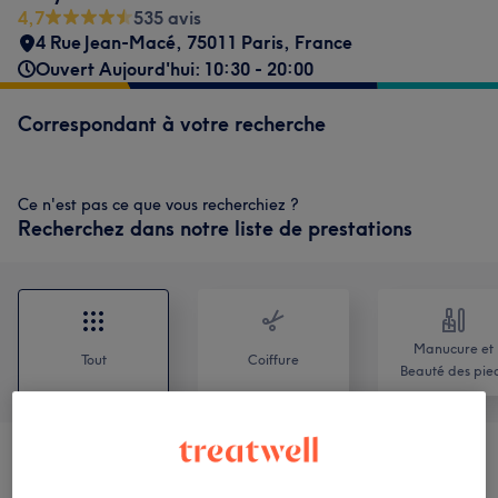
4,7
535 avis
4 Rue Jean-Macé, 75011 Paris, France
Ouvert Aujourd'hui: 10:30 - 20:00
Correspondant à votre recherche
Ce n'est pas ce que vous recherchiez ?
Recherchez dans notre liste de prestations
Manucure et
Tout
Coiffure
Beauté des pie
Manucure
(
13
)
à partir de 7 €