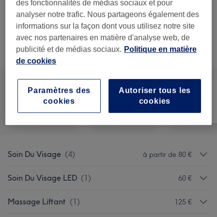
des fonctionnalités de médias sociaux et pour
125 €
MYO Lifting Visage
Sélectionner
analyser notre trafic. Nous partageons également des
2 h
Ma prestation en détail...
informations sur la façon dont vous utilisez notre site
avec nos partenaires en matière d'analyse web, de
publicité et de médias sociaux.
Politique en matière
Recherchez dans notre liste de prestations
de cookies
Paramètres des
Autoriser tous les
cookies
cookies
Tout
Visage
Massage
Soin Du Visage
(
4
)
à partir de 80 €
Soin Du Visage LED
(
1
)
60 €
Massage Liftant
(
1
)
125 €