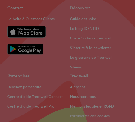
Contact
Découvrez
La boîte à Questions Clients
Guide des soins
Le blog IDENTITÉ
Carte Cadeau Treatwell
S'inscrire à la newsletter
Le glossaire de Treatwell
Sitemap
Partenaires
Treatwell
Devenez partenaire
À propos
Centre d'aide Treatwell Connect
Nous recrutons
Centre d'aide Treatwell Pro
Mentions légales et RGPD
Paramètres des cookies