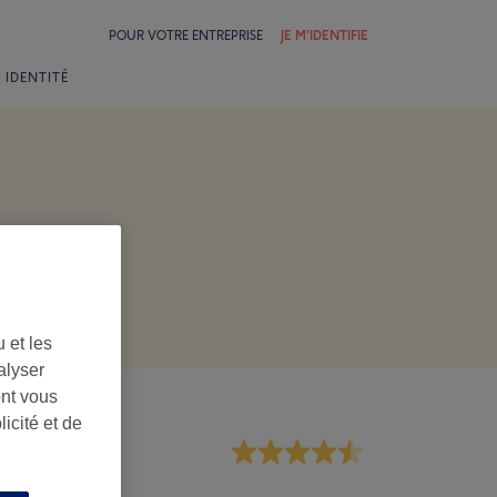
POUR VOTRE ENTREPRISE
JE M'IDENTIFIE
 IDENTITÉ
 et les
alyser
ont vous
icité et de
rsonnel