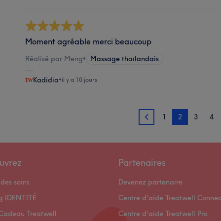
Moment agréable merci beaucoup
Réalisé par Meng
•
Massage thaïlandais
Kadidia
•
il y a 10 jours
1
2
3
4
1
uvrez
Partenaires
des soins
Devenez partenaire
og IDENTITÉ
Centre d'aide Treatwell Connec
Cadeau Treatwell
Centre d'aide Treatwell Pro