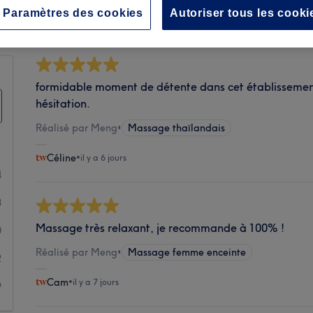
Propreté
Paramètres des cookies
Autoriser tous les cooki
formidable moment de détente dans cet établissement
hésitation.
Réalisé par Meng
•
Massage thaïlandais
Céline
•
il y a 6 jours
4
8
Massage très relaxant, je recommande à 100% !
0
Réalisé par Meng
•
Massage femme enceinte
2
Cam
•
il y a 7 jours
9