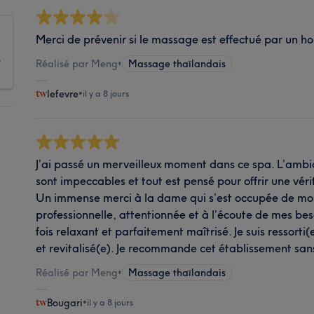
Merci de prévenir si le massage est effectué par un
s
Réalisé par Meng
•
Massage thaïlandais
lefevre
•
il y a 8 jours
J’ai passé un merveilleux moment dans ce spa. L’ambia
sont impeccables et tout est pensé pour offrir une vér
Un immense merci à la dame qui s’est occupée de mon
professionnelle, attentionnée et à l’écoute de mes bes
fois relaxant et parfaitement maîtrisé. Je suis ressor
et revitalisé(e). Je recommande cet établissement sans
Réalisé par Meng
•
Massage thaïlandais
Bougari
•
il y a 8 jours