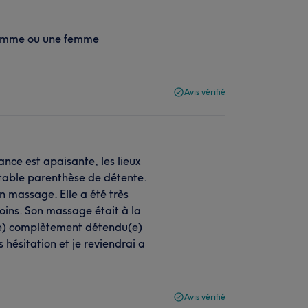
 homme ou une femme
Avis vérifié
nce est apaisante, les lieux
itable parenthèse de détente.
 massage. Elle a été très
oins. Son massage était à la
ti(e) complètement détendu(e)
 hésitation et je reviendrai a
Avis vérifié