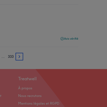
Avis vérifié
…
333
3
Treatwell
À propos
t
Nous recrutons
Mentions légales et RGPD