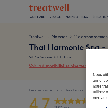
COIFFURE
VISAGE
MAINS & PIEDS
ÉPILATIO
Treatwell
Massage
11e arrondissemen
>
>
Thai Harmonie Spa - 
54 Rue Sedaine, 75011 Paris
Voir la disponibilité et réserver en ligne
Nous util
annonces
notre tr
Les avis sont écrits par les clients après leur visite
utilisez 
4,7
médias s
2082 avis