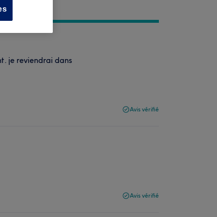
es
. je reviendrai dans
Avis vérifié
Avis vérifié