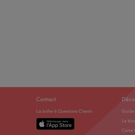
Contact
Déco
La boîte à Questions Clients
Guide 
Le bl
Carte 