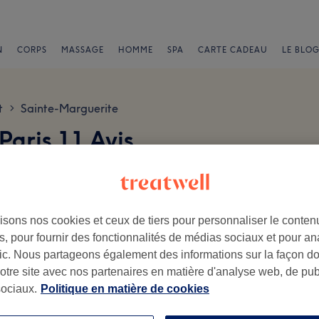
N
CORPS
MASSAGE
HOMME
SPA
CARTE CADEAU
LE BLOG
t
Sainte-Marguerite
>
Paris 11 Avis
isons nos cookies et ceux de tiers pour personnaliser le contenu
, pour fournir des fonctionnalités de médias sociaux et pour an
afic. Nous partageons également des informations sur la façon d
.
notre site avec nos partenaires en matière d'analyse web, de publ
ociaux.
Politique en matière de cookies
Ambiance
Pe