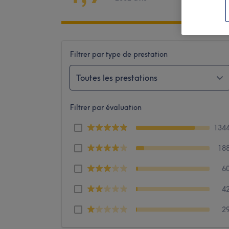
Filtrer par type de prestation
Toutes les prestations
Filtrer par évaluation
134
18
6
4
2