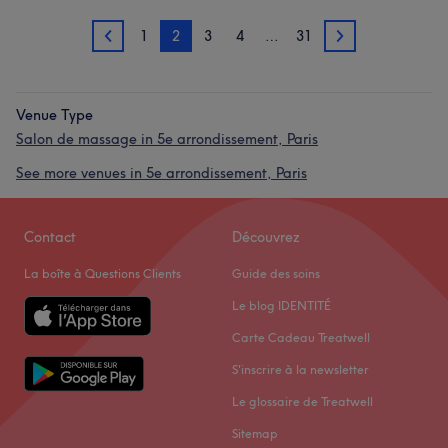
1
2
3
4
…
31
1
3
Venue Type
Salon de massage in 5e arrondissement, Paris
See more venues in 5e arrondissement, Paris
Contact
Découvrez
La boîte à Questions Clients
Guide des soins
Le blog IDENTITÉ
Carte Cadeau Treatwell
S'inscrire à la newsletter
Le glossaire de Treatwell
Sitemap