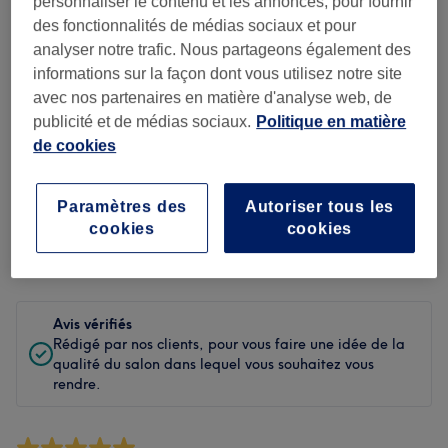
Propreté
personnaliser le contenu et les annonces, pour fournir
des fonctionnalités de médias sociaux et pour
Personnel
analyser notre trafic. Nous partageons également des
informations sur la façon dont vous utilisez notre site
avec nos partenaires en matière d'analyse web, de
publicité et de médias sociaux.
Politique en matière
Filtrer les avis
de cookies
Soin de
Toutes les prestations
Paramètres des
Autoriser tous les
beauté
cookies
cookies
Évaluation
Filtrer par évaluation
Avis vérifiés
Rédigé par nos clients, pour vous faire une idée de la
qualité du salon dans lequel vous souhaitez vous
rendre.