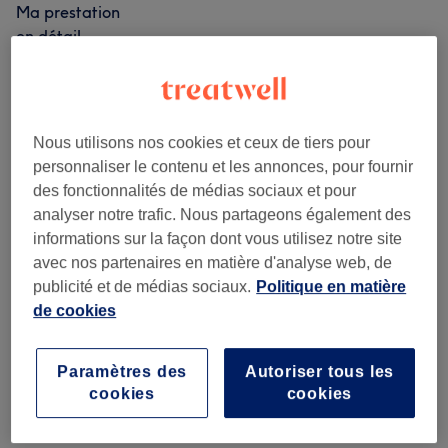
Ma prestation
en détail...
à partir de
18 €
Épilation à la cire des
jambes
Économisez jusqu'à 10%
15 min - 35 min
Ma prestation en détail...
Nous utilisons nos cookies et ceux de tiers pour
personnaliser le contenu et les annonces, pour fournir
à partir de
9 €
Épilation à la
Sélectionner
des fonctionnalités de médias sociaux et pour
cire des sourcils
Économisez jusqu'à 10%
analyser notre trafic. Nous partageons également des
15 min
informations sur la façon dont vous utilisez notre site
Ma prestation
avec nos partenaires en matière d'analyse web, de
en détail...
publicité et de médias sociaux.
Politique en matière
à partir de
9 €
Épilation à la cire du visage
de cookies
10 min - 25 min
Économisez jusqu'à 10%
Ma prestation en détail...
Paramètres des
Autoriser tous les
cookies
cookies
Recherchez dans notre liste de prestations