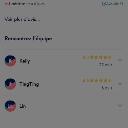
Laëtitia
•
il y a 6 jours
Avis vérifié
Voir plus d'avis...
Rencontrez l'équipe
4.7
K
Kelly
22 avis
Prestations
4.5
T
TingTing
6 avis
Visage
Massage
Épilation
Prestations
LL
Manucure et Beauté des pieds
Lin
Visage
Massage
Épilation
Prestations