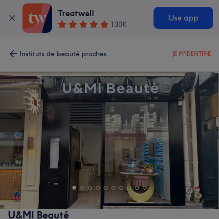
Treatwell
Use app
130K
Instituts de beauté proches
JE M'IDENTIFIE
U&MI Beauté