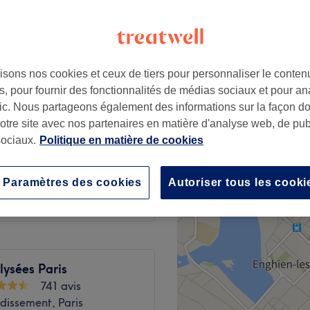
isons nos cookies et ceux de tiers pour personnaliser le contenu
à partir de
15 €
, pour fournir des fonctionnalités de médias sociaux et pour an
afic. Nous partageons également des informations sur la façon d
notre site avec nos partenaires en matière d'analyse web, de publ
à partir de
38,50 €
ociaux.
Politique en matière de cookies
12 €
Paramètres des cookies
Autoriser tous les cooki
15 €
lysées Paris
741 avis
dissement, Paris