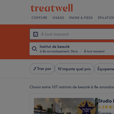
COIFFURE
VISAGE
MAINS & PIEDS
ÉPILATIO
Institut de beauté
à 8e arrondissement, Paris
・
À tout moment
Trier par
N'importe quel prix
Équipeme
Choisir entre 107
instituts de beauté à 8e arrondis
Studio 
4,8
Europe, 