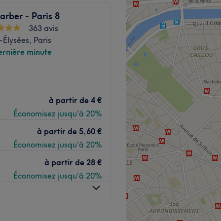
rber - Paris 8
ns un institut moderne où
363 avis
s du visage et les soins du
Élysées, Paris
ernière minute
Voir le salon
 8e arrondissement de Paris,
à partir de
4 €
 des Champs-Élysées. Ce
Économisez jusqu'à 20%
insi que des soins des
raffiné. L'équipe
à partir de
5,60 €
a, et Toon, est dédiée à
Économisez jusqu'à 20%
ente.
à partir de
28 €
Économisez jusqu'à 20%
in D. Roosevelt.
tentive aux besoins de