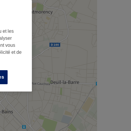
 et les
alyser
ont vous
icité et de
es