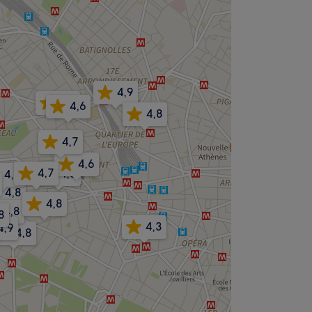
4,9
4,8
4,6
4,8
4,7
4,6
4,7
4,8
4,8
4,8
4,8
4,8
8
4,3
4,9
4,8