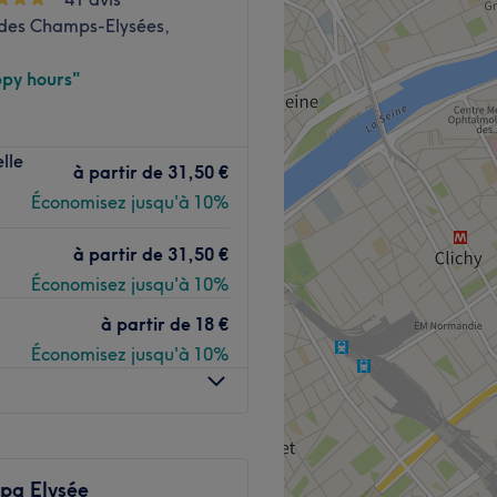
ée qui vous accueille
des Champs-Elysées,
eur savoir-faire. Vos experts
es marques.
py hours"
liment décoré dans les
sure dans votre salon
lle
issement de Paris. Réservez
à partir de
31,50 €
 et onglerie.
r la meilleure version de
Économisez jusqu'à 10%
o, Sweo, Inoa, Kérastase ou
à partir de
31,50 €
t de Paris.
Économisez jusqu'à 10%
minutes à pied du salon.
Voir le salon
à partir de
18 €
Économisez jusqu'à 10%
ur-mesure et respectueux de
que rendez-vous soit un
Spa Elysée