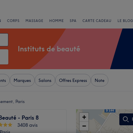
N
CORPS
MASSAGE
HOMME
SPA
CARTE CADEAU
LE BLOG
Instituts de beauté
nts
Marques
Salons
Offres Express
Note
sement, Paris
+
Beauté - Paris 8
3408 avis
−
Paris