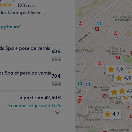
ffiné
120 avis
ns du visage, le maquillage
des Champs-Elysées,
py hours"
Voir le salon
allé dans le 8e
s Spa + pose de vernis
ment rien qu'à vous grâce à
60 €
sionnalisme. Que ce soit
85 €
urnée de cocooning, le salon
4,9
 expérience mémorable.
 Spa et pose de vernis
70 €
4,8
90 €
4,
 l'arrêt de bus Saint-
4,4
à partir de
42,50 €
Économisez jusqu'à 15%
4,7
aire.