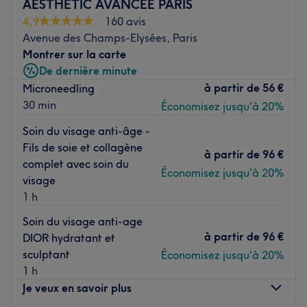
AESTHETIC AVANCÉE PARIS
conviviale et chaleureuse. Profitez d'une large gamme de
4,9
160 avis
prestations pour vous offrir un moment de détente absolu
Avenue des Champs-Elysées, Paris
: serviettes chaudes, huile à barbe et cire, tout est réuni
Montrer sur la carte
pour entretenir votre superbe barbe et vous offrir une
De dernière minute
nouvelle coupe adaptée à vos envies !
à partir de
56 €
Microneedling
Transports publics les plus proches :
30 min
Économisez jusqu'à 20%
À deux minutes à pied de la station de métro Saint-
Soin du visage anti-âge -
Philippe-du-Roule (ligne 9) ou à six minutes à pied de la
Fils de soie et collagène
à partir de
96 €
station de métro Franklin D. Roosevelt (lignes 1 et 9).
complet avec soin du
Économisez jusqu'à 20%
L’équipe :
visage
1 h
Entre les mains expertes de Momo et Matheus, profitez
d'une coupe sur mesure aux ciseaux et une taille de la
Soin du visage anti-age
barbe, parfaite.
à partir de
96 €
DIOR hydratant et
sculptant
Économisez jusqu'à 20%
Nos coups de cœur :
1 h
L’atmosphère : poussez les portes de Gégé Barber, c'est
Je veux en savoir plus
entrer dans un lieu merveilleusement atypique et
absolument lumineux. Vous êtes agréablement surpris par