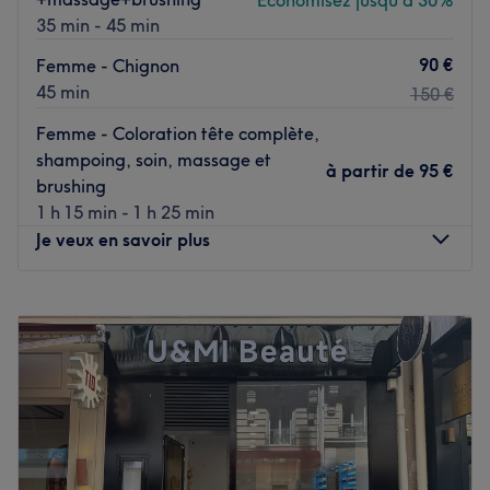
Économisez jusqu'à 30%
35 min - 45 min
90 €
Femme - Chignon
45 min
150 €
Femme - Coloration tête complète,
shampoing, soin, massage et
à partir de
95 €
brushing
1 h 15 min - 1 h 25 min
Je veux en savoir plus
Lundi
10:15
–
19:00
Mardi
10:15
–
19:00
Mercredi
10:15
–
19:00
Jeudi
10:15
–
19:00
Vendredi
10:15
–
19:00
Samedi
10:15
–
17:00
Dimanche
10:15
–
18:30