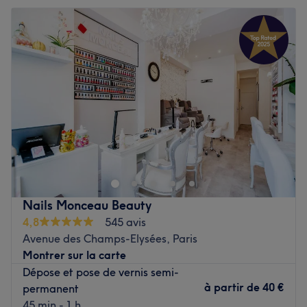
India
'.
Mardi
12:00
–
20:00
Mercredi
12:00
–
20:00
Voir le salon
Jeudi
12:00
–
20:00
Vendredi
12:00
–
20:00
Samedi
10:30
–
20:00
Dimanche
Fermé
Massäg & Aesthetic est un institut de beauté situé dans le
8ᵉ arrondissement de Paris, dans le quartier des Champs-
Élysées. Profitez d’un large éventail de massages et de
soins du corps, véritables voyages de détente qui vous
mènent aux quatre coins du monde pour un vrai moment
Nails Monceau Beauty
de bien-être.
4,8
545 avis
Avenue des Champs-Elysées, Paris
Transports publics les plus proches :
Montrer sur la carte
À proximité de la station de métro Saint-Philippe-du-
Dépose et pose de vernis semi-
Roule.
à partir de
40 €
permanent
45 min - 1 h