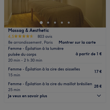
Bienvenue chez Institut Nouche Paris, un superbe salon de
beauté et de coiffure situé dans le 8ᵉ arrondissement de
Paris, sur la célèbre avenue des Champs Élysées. Profitez
d'une parenthèse beauté et laissez-vous vous faire
chouchouter le temps d'un instant avec des prestations à
Massag & Aesthetic
la qualité indéniable.
4,5
803 avis
Transports publics les plus proches :
8e arrondissement, Paris
Montrer sur la carte
Femme - Épilation à la lumière
Tout près du métro George V.
à partir de
1 €
pulsée du corps
L’équipe :
20 min - 2 h 30 min
C'est une équipe d'expertes qui accueille ses clientes et
Femme - Épilation à la cire des aisselles
qui propose des prestations de très grande qualité.
17 €
15 min
Nos coups de cœur :
Femme - Épilation à la cire du maillot brésilien
L’atmosphère : Découvrez
' un appartement privé, à la
28 €
25 min
décoration chic, mais conviviale.
Je veux en savoir plus
Les spécialités de l’établissement : Coiffure, manucure et
beauté du regard.
Les marques et produits utilisés :
'Design Essentiel, OPI et
Lundi
12:00
–
20:00