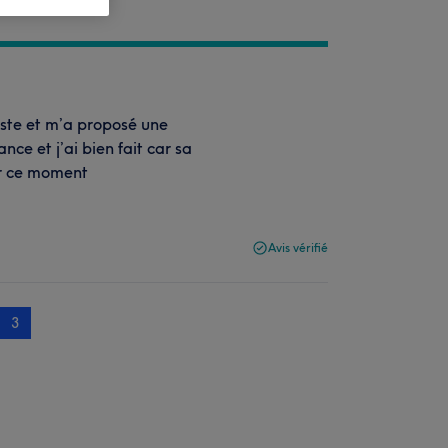
giste et m’a proposé une
nce et j’ai bien fait car sa
ur ce moment
Avis vérifié
3