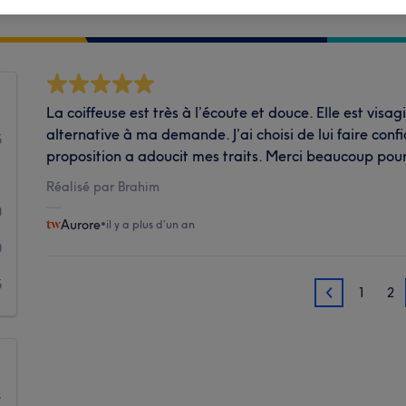
Propreté
La coiffeuse est très à l’écoute et douce. Elle est visa
alternative à ma demande. J’ai choisi de lui faire confia
5
proposition a adoucit mes traits. Merci beaucoup po
1
Réalisé par Brahim
0
Aurore
•
il y a plus d’un an
0
5
1
2
2
s