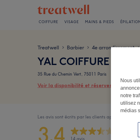
COIFFURE
VISAGE
MAINS & PIEDS
ÉPILATIO
Treatwell
Barbier
4e arrondissement
>
>
>
YAL COIFFURE MIXTE
35 Rue du Chemin Vert, 75011 Paris
Nous util
Voir la disponibilité et réserver en ligne
annonces
notre tr
utilisez 
médias s
Les avis sont écrits par les clients après leur visite
3,4
14 avis