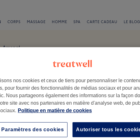
N
CORPS
MASSAGE
HOMME
SPA
CARTE CADEAU
LE BLOG
Arsenal
 Avis
isons nos cookies et ceux de tiers pour personnaliser le contenu
, pour fournir des fonctionnalités de médias sociaux et pour an
afic. Nous partageons également des informations sur la façon d
notre site avec nos partenaires en matière d'analyse web, de publ
ociaux.
Politique en matière de cookies
.
Ambiance
Pe
Paramètres des cookies
Autoriser tous les cooki