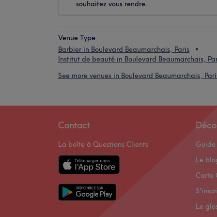
souhaitez vous rendre.
Venue Type
Barbier in Boulevard Beaumarchais, Paris
Institut de beauté in Boulevard Beaumarchais, Par
See more venues in Boulevard Beaumarchais, Pari
Contact
Déco
La boîte à Questions Clients
Guide 
Le bl
Carte 
S'inscr
Le glo