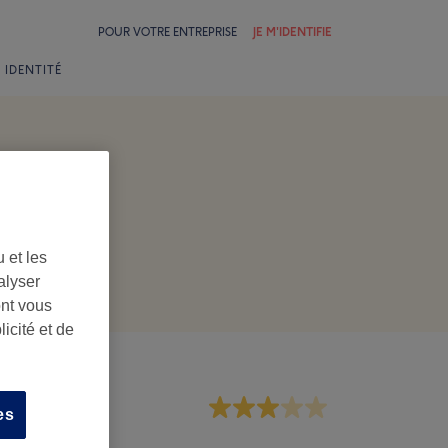
POUR VOTRE ENTREPRISE
JE M'IDENTIFIE
 IDENTITÉ
 et les
alyser
ont vous
icité et de
rsonnel
es