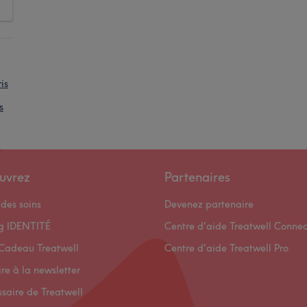
is
s
uvrez
Partenaires
des soins
Devenez partenaire
og IDENTITÉ
Centre d'aide Treatwell Connec
Cadeau Treatwell
Centre d'aide Treatwell Pro
ire à la newsletter
ssaire de Treatwell