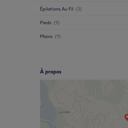
Épilations Au Fil
(
3
)
Pieds
(
9
)
Mains
(
9
)
À propos