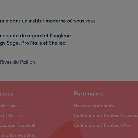
ale dans un institut moderne où vous vous
la beauté du regard et l'onglerie.
gy Sage, Pro Nails et Shellec.
Rives du Paillon
uvrez
Partenaires
des soins
Devenez partenaire
og IDENTITÉ
Centre d'aide Treatwell Connec
Cadeau Treatwell
Centre d'aide Treatwell Pro
ire à la newsletter