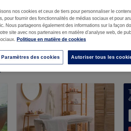
isons nos cookies et ceux de tiers pour personnaliser le contenu
, pour fournir des fonctionnalités de médias sociaux et pour an
afic. Nous partageons également des informations sur la façon d
notre site avec nos partenaires en matière d'analyse web, de publ
ociaux.
Politique en matière de cookies
 encore de réservations sur Treatwell. Utilisez
Paramètres des cookies
Autoriser tous les cooki
lons disponibles dans votre région.
Vous y trouv
.
T