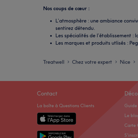
Nos coups de cœur :
L’atmosphère : une ambiance convivi
sentirez détendu.
Les spécialités de l’établissement : 
Les marques et produits utlisés : Peg
Treatwell
Chez votre expert
Nice
>
>
>
Contact
Déco
La boîte à Questions Clients
Guide 
Le bl
Carte 
S'inscr