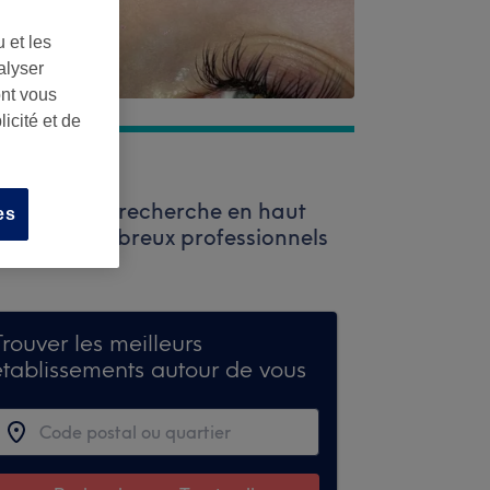
 et les
alyser
ont vous
icité et de
 la barre de recherche en haut
es
erez de nombreux professionnels
rouver les meilleurs
établissements autour de vous