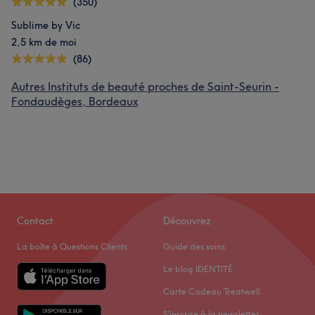
(350)
Sublime by Vic
2,5 km de moi
(86)
Autres Instituts de beauté proches de Saint-Seurin -
Fondaudèges, Bordeaux
Contact
Découvrez
La boîte à Questions Clients
Guide des soins
Le blog IDENTITÉ
Carte Cadeau Treatwell
S'inscrire à la newsletter