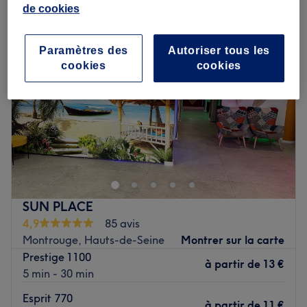
de cookies
Paramètres des
Autoriser tous les
cookies
cookies
SUN PLACE
4,9
85 avis
Montrouge, Hauts-de-Seine
Montrer sur la carte
Prestige 1100
à partir de
13 €
5 min - 30 min
Esprit 770
à partir de
11 €