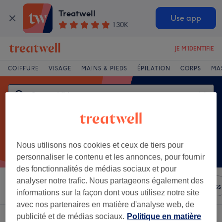
Treatwell
Use app
130K
JE M'IDENTIFIE
COIFFURE
VISAGE
MAINS & PIEDS
ÉPILATION
CORPS
MA
Nous utilisons nos cookies et ceux de tiers pour
personnaliser le contenu et les annonces, pour fournir
des fonctionnalités de médias sociaux et pour
analyser notre trafic. Nous partageons également des
Trier par
N'importe quel prix
Salons
Offres Express
informations sur la façon dont vous utilisez notre site
avec nos partenaires en matière d'analyse web, de
publicité et de médias sociaux.
Politique en matière
Un établissement offrant:
centre uv à Hauts-de-Seine