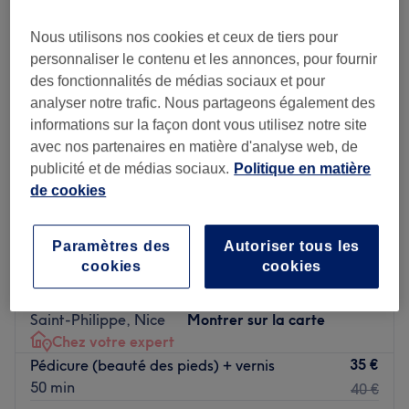
Nous utilisons nos cookies et ceux de tiers pour
personnaliser le contenu et les annonces, pour fournir
des fonctionnalités de médias sociaux et pour
analyser notre trafic. Nous partageons également des
informations sur la façon dont vous utilisez notre site
avec nos partenaires en matière d'analyse web, de
publicité et de médias sociaux.
Politique en matière
de cookies
Paramètres des
Autoriser tous les
cookies
cookies
julia esthétique
5,0
47 avis
Saint-Philippe, Nice
Montrer sur la carte
Chez votre expert
35 €
Pédicure (beauté des pieds) + vernis
50 min
40 €