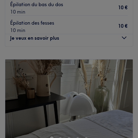
Épilation du bas du dos
10 €
10 min
Épilation des fesses
10 €
10 min
Je veux en savoir plus
Lundi
08:30
–
18:30
Mardi
08:30
–
17:30
Mercredi
09:00
–
18:30
Jeudi
08:30
–
17:30
Vendredi
08:30
–
17:30
Samedi
08:00
–
18:30
Dimanche
Fermé
Julia Esthétique est un institut de beauté situé à Nice. Ce
lieu de beauté offre un environnement où les clients
peuvent se détendre et se faire dorloter tout en recevant
les meilleurs soins de beauté.