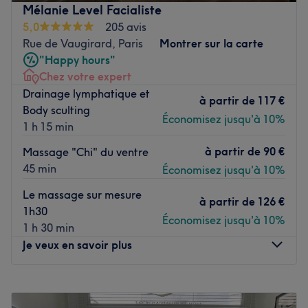
Antoine vous reçoit chez lui, dans une pièce entièrement
Mélanie Level Facialiste
dédiée à son activité de masseur. Dans une ambiance
5,0
205 avis
tamisée, prenez place sur une table de massage auto-
Rue de Vaugirard, Paris
Montrer sur la carte
chauffante et détendez-vous grâce au son d'une musique
"Happy hours"
douce et la lueur des bougies.
Chez votre expert
Drainage lymphatique et
Passionné et très professionnel, Antoine est à votre écoute
à partir de
117 €
Body sculting
pour vous offrir des massages parfaitement adaptés. Au-
Économisez jusqu'à 10%
1 h 15 min
delà des besoins de votre corps, il s'attarde sur vos
besoins non physiques, notamment grâce au massage
à partir de
90 €
Massage "Chi" du ventre
sensitif qu'il définit comme un véritable "art du toucher".
45 min
Économisez jusqu'à 10%
Grâce à lui, vous pouvez puiser en vous des ressources
Le massage sur mesure
jusqu'alors insoupçonnées.
à partir de
126 €
1h30
Économisez jusqu'à 10%
1 h 30 min
Découvrez également les bienfaits des massages plus
Je veux en savoir plus
traditionnels tels que le massage Californien ou le Lomi
Lomi qui vous procurent un intense sentiment de
relaxation.
Lundi
09:00
–
20:00
Mardi
09:00
–
21:00