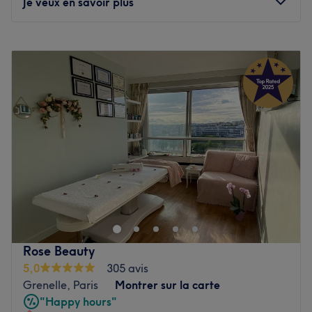
Je veux en savoir plus
Nos coups de cœur :
L’atmosphère : découvrez un véritable cocon de
Lundi
10:00
–
23:45
relaxation, invitant à la détente.
Mardi
20:00
–
23:45
Les spécialités de l’établissement : les soins et massages.
Mercredi
20:00
–
23:45
Voir le salon
Jeudi
20:00
–
23:45
Vendredi
20:00
–
23:45
Samedi
20:00
–
23:45
Dimanche
10:00
–
23:45
Luxury Dream est un salon de beauté situé dans le 6ᵉ
arrondissement de Paris. Ce salon offre une expérience de
beauté raffinée à tous ses clients.
Transport public le plus proche :
Rose Beauty
L'institut est situé à cinq minutes à pied de la station de
5,0
305 avis
métro Falguière.
Grenelle, Paris
Montrer sur la carte
L'équipe :
"Happy hours"