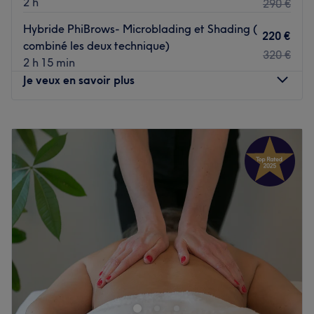
2 h
290 €
L'espace est dirigé par Mélanie, qui s'occupe
Hybride PhiBrows- Microblading et Shading (
220 €
personnellement des clients. Elle est dévouée à fournir le
combiné les deux technique)
320 €
meilleur service possible, en veillant à ce que chaque
2 h 15 min
client se sente choyé et rajeuni.
Je veux en savoir plus
Nos coups de cœur :
L'atmosphère : un espace relaxant et accueillant.
Lundi
10:00
–
19:00
La spécialité de l'établissement : le massage et soins du
Mardi
10:00
–
19:00
visage.
Mercredi
10:00
–
19:00
Les marques et produits utilisés : Oden, Patyka, Secrets
Jeudi
10:00
–
19:00
de miel, Aromazone, Fields of yarrow, marques Coréeene
Vendredi
10:00
–
19:00
Voir le salon
Samedi
10:00
–
19:00
Dimanche
Fermé
LK DU REGARD, situé dans le 15ème arrondissement de
Paris, à deux pas de la Seine, est un institut de beauté
complet dédié à la sublimation de la femme. Kaouther
vous y accueille pour une expertise multi-facettes, allant