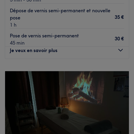
Dépose de vernis semi-permanent et nouvelle
35 €
pose
1 h
Pose de vernis semi-permanent
30 €
45 min
Je veux en savoir plus
Lundi
10:30
–
19:30
Mardi
10:30
–
19:30
Mercredi
13:00
–
18:00
Jeudi
10:30
–
19:30
Vendredi
10:30
–
19:30
Samedi
Fermé
Dimanche
14:00
–
19:30
Coccinail est un espace d’onglerie aménagé chez votre
expert, situé à Paris, dans le 9e arrondissement. Ce lieu