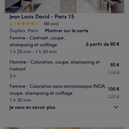
décoré où vous vous sentirez bien. Sadhar vous reçoit
avec le sourire pour vous proposer des prestations
Jean Louis David - Paris 15
personnalisées tout en répondant à vos besoins, afin de
4,1
88 avis
sublimer et mettre en valeur votre chevelure.
Dupleix, Paris
Montrer sur la carte
Femme - Contrast, coupe,
Transport public le plus proche
à partir de
80 €
shampoing et coiffage
Le salon est situé à 3 minutes à pied de l'arrêt de bus
1 h 25 min - 1 h 35 min
Convention - Saint-Charles.
Homme - Coloration, coupe, shampoing et
85 €
L’équipe
traitant
112 €
C'est Sadhar qui vous accueille chaleureusement dans ce
2 h
salon.
Femme - Coloration sans ammoniaque INOA,
100 €
coupe, shampoing et coiffage
Nos coups de cœur :
127 €
1 h 30 min
L’atmosphère : le salon offre une ambiance conviviale et
Je veux en savoir plus
cocooning.
Les spécialités de l’établissement : les coupes et les
Lundi
Fermé
coiffages.: