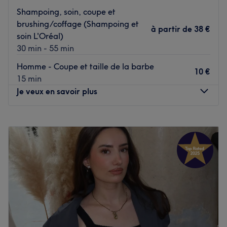
Shampoing, soin, coupe et
Attentifve et chaleureuse, Wided s'investit pleinement
Voir le salon
brushing/coffage (Shampoing et
à partir de
38 €
pour garantir une expérience agréable et satisfaisante
soin L'Oréal)
pour chaque client.
30 min - 55 min
Homme - Coupe et taille de la barbe
Nos coups de cœur :
10 €
15 min
L’atmosphère : une ambiance chaleureuse.
Je veux en savoir plus
Les spécialités de l’établissement : la coiffure et
l'onglerie.
Lundi
Fermé
Voir le salon
Mardi
Fermé
Mercredi
10:30
–
19:00
Jeudi
10:30
–
19:00
Vendredi
10:30
–
19:00
Samedi
10:30
–
19:00
Dimanche
10:30
–
18:00
Venez découvrir Kexina Salon, un espace spécialisé dans