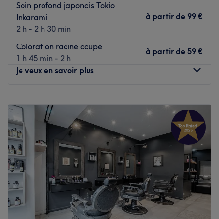
Soin profond japonais Tokio
à partir de
99 €
Inkarami
2 h - 2 h 30 min
Coloration racine coupe
à partir de
59 €
1 h 45 min - 2 h
Je veux en savoir plus
Lundi
Fermé
Mardi
10:00
–
19:00
Mercredi
10:00
–
19:00
Jeudi
10:00
–
19:00
Vendredi
10:00
–
19:00
Samedi
10:00
–
19:00
Dimanche
Fermé
Le salon naturel chez SO est un salon de coiffure dans le
16ᵉ arrondissement de Paris, en plein cœur du quartier
Jasmin et à proximité du métro Éponyme. Cette équipe de