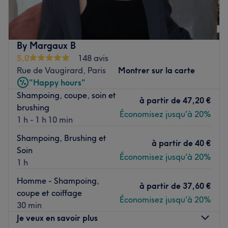
la coiffure mixte, à l'ambiance chaleureuse.
L'établissement se situe dans le 75016 arrondissement de
Paris, à proximité du métro la muette。 où vous aurez
l'opportunité d'être accueillis par Yu, entièrement à
By Margaux B
l'écoute de vos besoins. Vous souhaitez vous offrir une
5,0
148 avis
simple coupe ou alors changer de tête ? Kexina Salon est
Rue de Vaugirard, Paris
Montrer sur la carte
l'adresse idéale !
"Happy hours"
Transport public le plus proche :
Shampoing, coupe, soin et
à partir de
47,20 €
brushing
À 7 minutes à pied du métro passy (ligne 6）
Économisez jusqu'à 20%
1 h - 1 h 10 min
À 1 minutes à pied du métro la muette（ligne 9）
Shampoing, Brushing et
à partir de
40 €
L’équipe :
Soin
Économisez jusqu'à 20%
Yu, véritable professionnel avec plus de 15 ans
1 h
d’expérience dans la coiffure, se fera un plaisir de vous
Homme - Shampoing,
recevoir dans ce salon pour partager son savoir-faire et
à partir de
37,60 €
coupe et coiffage
répondre à vos envies.
Économisez jusqu'à 20%
30 min
Nos coups de cœur :
Je veux en savoir plus
L’atmosphère : le salon offre un cadre accueillant à