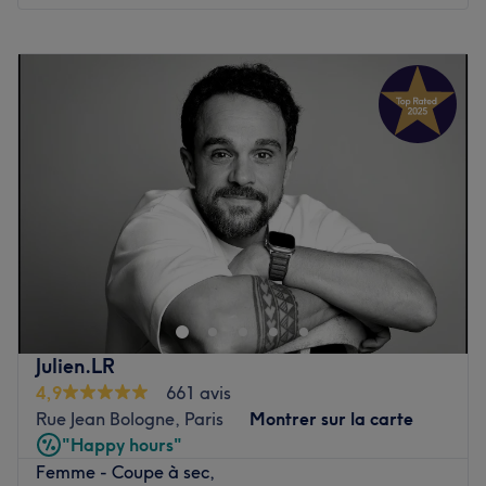
l’atmosphère calme pour passer un agréable moment.
Lundi
09:00
–
21:00
Les spécialités de l’établissement : les coupes, les
Mardi
09:00
–
21:00
brushings et les coiffages.
Mercredi
09:00
–
21:00
La marque et produit utilisé : l’Oréal.
Jeudi
Fermé
Le petit plus : Yu est spécialisé dans les cheveux
Vendredi
Fermé
caucasiens et asiatiques uniquement.
Samedi
Fermé
Voir le salon
Dimanche
09:00
–
21:00
By Margaux B est un coiffeur barbier situé à Paris, dans le
15e arrondissement. C'est un lieu unique où l'expertise et
le professionnalisme se rencontrent pour offrir une
expérience de beauté incomparable.
Julien.LR
Transports publics les plus proches :
4,9
661 avis
À seulement cinq minutes à pied de la station du métro la
Rue Jean Bologne, Paris
Montrer sur la carte
Motte-Picquet-Grenelle, Avenue Émile Zola, Commerce
"Happy hours"
(ligne 8 et 10) ainsi que Dupleix, Cambronne (ligne 6).
Femme - Coupe à sec,