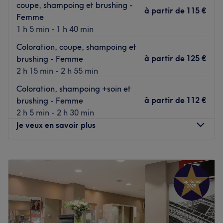
coupe, shampoing et brushing -
L'arrêt de bus Mairie du 15e est à deux minutes à pied du
à partir de
115 €
Femme
salon.
1 h 5 min - 1 h 40 min
L'équipe
Coloration, coupe, shampoing et
Une équipe experte vous accueille chaleureusement dans
à partir de
125 €
brushing - Femme
ce salon.
2 h 15 min - 2 h 55 min
Nos coups de cœur :
Coloration, shampoing +soin et
L'atmosphère : le salon offre une ambiance conviviale et
à partir de
112 €
brushing - Femme
cocooning.
2 h 5 min - 2 h 30 min
Les spécialités de l'établissement : les coupes et les
Je veux en savoir plus
coiffages.
Les marques et produits utilisés : L'Oréal et Kérastase.
Lundi
Fermé
Voir le salon
Mardi
09:30
–
18:30
Mercredi
09:00
–
18:30
Jeudi
09:00
–
18:30
Vendredi
09:00
–
18:30
Samedi
09:00
–
17:00