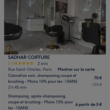
Jeudi
11:30
–
21:00
Vendredi
10:30
–
19:00
Samedi
10:00
–
17:00
Dimanche
Fermé
Julien.LR est un très bel espace coiffure situé dans le 16ᵉ
arrondissement de Paris, dans le quartier Métro Passy, à
quelques pas du métro Éponyme. Venez à la rencontre de
ce professionnel qui porte une attention toute particulière
à vos envies ainsi qu'à vos besoins et vous propose un
SADHAR COIFFURE
résultat personnalisé et à la hauteur de vos attentes.
5,0
2 avis
Balayage, coloration, coupe à sec pour homme ou pour
Rue Saint-Charles, Paris
Montrer sur la carte
femme, soin capillaire : optez pour un tombé naturel et
Coloration soin, shampooing,coupe et
une teinte qui sublime instantanément votre magnifique
70 €
brushing - Moins 15% pour les -15ANS
chevelure !
125 €
2 h 45 min
Transports publics les plus proches :
Shampoing, après-shampooing,
Julien.LR est installé tout près du métro La Muette (ligne
coupe et brushing - Moins 15% pour
à partir de
5 €
9).
les -15ANS