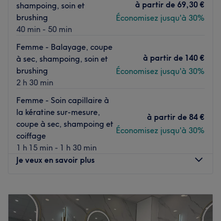
L'équipe :
à partir de
69,30 €
shampoing, soin et
brushing
Économisez jusqu'à 30%
Margaux, dévouée et professionnelle, prend soin de vous.
40 min - 50 min
Elle est hautement qualifiée et s'engage à fournir un
service de haut niveau, assurant ainsi que chaque client
Femme - Balayage, coupe
se sente choyé et satisfait.
à partir de
140 €
à sec, shampoing, soin et
brushing
Nos coups de cœur :
Économisez jusqu'à 30%
2 h 30 min
L’atmosphère : amicale et décontractée.
Les spécialités de l’établissement : Les coupes
Femme - Soin capillaire à
spécialisées homme et coupe brushing pour femmes.
la kératine sur-mesure,
à partir de
84 €
Voir le salon
coupe à sec, shampoing et
Économisez jusqu'à 30%
coiffage
1 h 15 min - 1 h 30 min
Je veux en savoir plus
Lundi
Fermé
Mardi
10:30
–
20:00
Mercredi
10:30
–
17:00