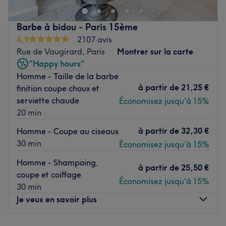
professionnelle réservent un traitement d’exception à vos
cheveux car ces passionnés de la coiffure et de la beauté
Barbe à bidou - Paris 15ème
mettent un point d’honneur à vous offrir à vous aussi ce
4,9
2107 avis
qu’il y a de mieux. Pour ce faire, vous avez le choix entre
Rue de Vaugirard, Paris
Montrer sur la carte
un panel de soins allant de la coupe à la coloration, en
"Happy hours"
passant par une variété de soins capillaires spécifiques.
Homme - Taille de la barbe
Coiffure et prestige vous donnent donc rendez-vous au
à partir de
21,25 €
finition coupe choux et
salon Salon naturel chez SO !
serviette chaude
Économisez jusqu'à 15%
Transports publics les plus proches :
20 min
Salon naturel SO est installé tout près du métro Éponyme.
à partir de
32,30 €
Homme - Coupe au ciseaux
L’équipe :
30 min
Économisez jusqu'à 15%
Dans ce salon, on trouve une équipe de coiffeurs ayant
Homme - Shampoing,
à partir de
25,50 €
travaillé dans des salons parisiens de très grande
coupe et coiffage
Économisez jusqu'à 15%
renommée tels que Leonor Greyl dans le quartier de la
30 min
Madeleine ou chez Laurence Coiffure dans le 16e.
Je veux en savoir plus
Nos coups de cœur :
L’atmosphère :
On se trouve immédiatement charmé par