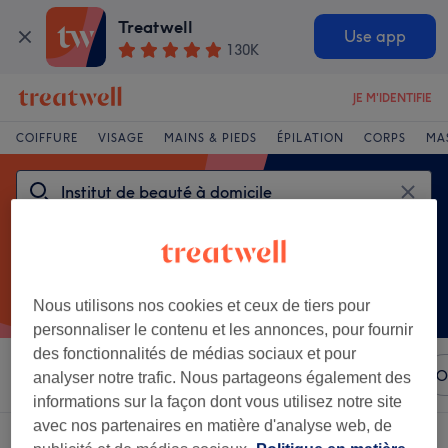
Treatwell
Use app
130K
JE M'IDENTIFIE
COIFFURE
VISAGE
MAINS & PIEDS
ÉPILATION
CORPS
MA
Nous utilisons nos cookies et ceux de tiers pour
personnaliser le contenu et les annonces, pour fournir
des fonctionnalités de médias sociaux et pour
Trier par
N'importe quel prix
Marques
Salons
O
analyser notre trafic. Nous partageons également des
informations sur la façon dont vous utilisez notre site
avec nos partenaires en matière d'analyse web, de
Un établissement offrant: