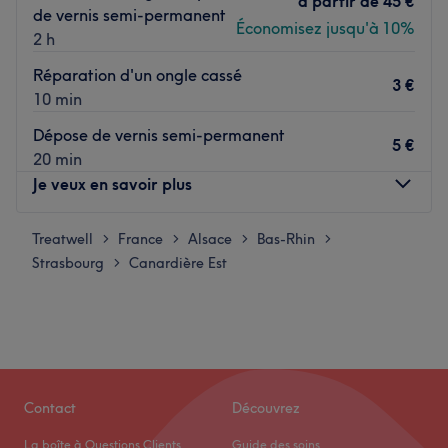
à partir de
45 €
de vernis semi-permanent
Économisez jusqu'à 10%
2 h
Réparation d'un ongle cassé
3 €
10 min
Dépose de vernis semi-permanent
5 €
20 min
Je veux en savoir plus
Treatwell
Lundi
France
Alsace
Bas-Rhin
09:00
–
16:00
>
>
>
>
Strasbourg
Mardi
Canardière Est
09:00
–
16:00
>
Mercredi
10:30
–
13:20
Jeudi
09:00
–
16:00
Vendredi
09:00
–
16:00
Samedi
Fermé
Dimanche
Fermé
Contact
Découvrez
Découvrez NP NAILS à Strasbourg, un lieu dédié à la
La boîte à Questions Clients
Guide des soins