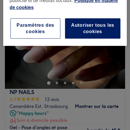
publicité et de médias sociaux.
Politique en matière
institut de beauté à domicile à Canardière Est, Strasbourg
de cookies
Paramètres des
Autoriser tous les
cookies
cookies
NP NAILS
4,9
12 avis
Canardière Est, Strasbourg
Montrer sur la carte
"Happy hours"
Soin à domicile possible
Gel - Pose d'ongles et pose