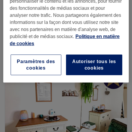
personnaliser le contenu et les annonces, pour fournir
à partir de
18 €
Shampoing et brushing
des fonctionnalités de médias sociaux et pour
30 min - 55 min
Économisez jusqu'à 10%
analyser notre trafic. Nous partageons également des
informations sur la façon dont vous utilisez notre site
Homme - Shampoing et
à partir de
19 €
avec nos partenaires en matière d'analyse web, de
coupe
Économisez jusqu'à 5%
publicité et de médias sociaux.
Politique en matière
30 min - 1 h 30 min
de cookies
Je veux en savoir plus
Lundi
10:00
–
18:00
Paramètres des
Autoriser tous les
Mardi
10:00
–
18:00
cookies
cookies
Mercredi
10:00
–
18:00
Jeudi
10:00
–
18:00
Vendredi
10:00
–
18:00
Samedi
10:00
–
18:00
Dimanche
10:00
–
18:00
✨ Maison JAYA est un salon de coiffure à Montpellier,
situé à deux pas du centre-ville, dans le quartier Les
Aubes .Des places de stationnement gratuites sont