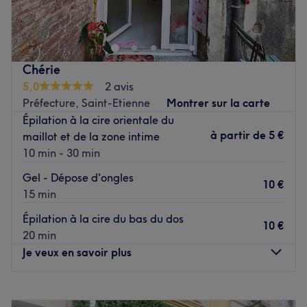
Saint-Étienne. Profitez d'un moment rien qu'à vous grâce
à des soins sur mesure effectués avec professionnalisme.
Que ce soit pour une pause bien-être rapide ou une
journée de cocooning, le salon met l'accent sur les soins
Chérie
et garantit une expérience mémorable.
5,0
2 avis
Préfecture, Saint-Etienne
Montrer sur la carte
Transport public le plus proche
Épilation à la cire orientale du
Le salon est situé à trois minutes à pied de l'arrêt de bus
à partir de
5 €
maillot et de la zone intime
Espace Fauriel.
10 min - 30 min
L’équipe
Gel - Dépose d'ongles
10 €
Sandra est ravie de partager son savoir-faire.
15 min
Épilation à la cire du bas du dos
Nos coups de cœur :
10 €
20 min
L’atmosphère : une ambiance conviviale dans un institut
Je veux en savoir plus
moderne où vous vous sentirez détendu.
La spécialité de l’établissement : les massages.
Lundi
Fermé
Les marques et produits utilisés : Ekia et Oxalia.
Mardi
10:00
–
19:00