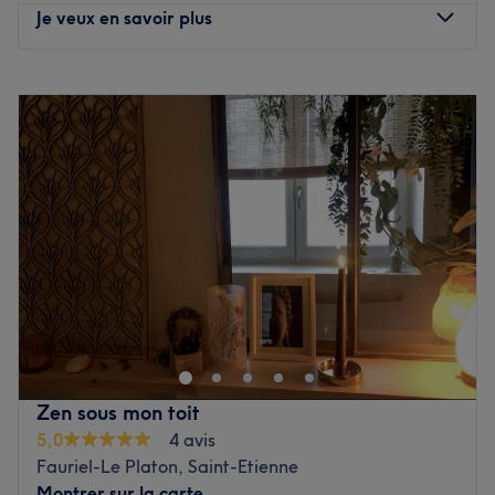
Je veux en savoir plus
personnalisées, répondant avec soin aux besoins
spécifiques de chaque cliente.
Lundi
10:00
–
19:00
Nos coups de cœur :
Mardi
10:00
–
19:00
L’atmosphère : un espace chaleureux et cocooning, conçu
Mercredi
10:00
–
19:00
pour vous offrir un moment de détente, de beauté et de
Jeudi
10:00
–
19:00
revitalisation incomparable.
Vendredi
10:00
–
19:00
Les spécialités de l’établissement : les massages bien-
Samedi
10:00
–
19:00
être et les soins du visage sur mesure.
Dimanche
Fermé
Voir le salon
Ceelbeauty Institut est un institut de beauté installé à
Saint-Étienne. Profitez d'un moment rien qu'à vous grâce
à des soins sur mesure effectués avec professionnalisme.
Que ce soit pour une pause bien-être rapide ou une
journée de cocooning, le salon met l'accent sur les soins
Zen sous mon toit
et garantit une expérience mémorable.
5,0
4 avis
Fauriel-Le Platon, Saint-Etienne
Transport public le plus proche
Montrer sur la carte