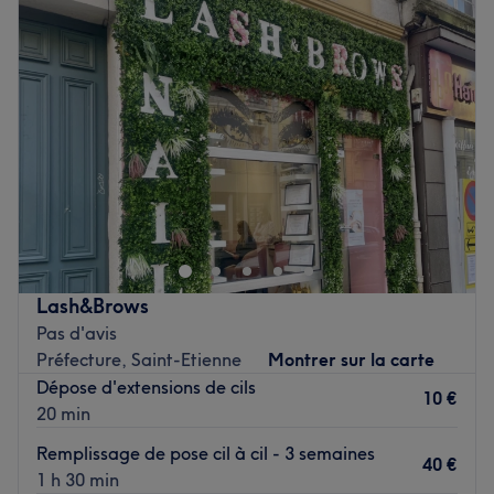
Voir le salon
Mercredi
Fermé
Jeudi
10:00
–
19:00
Vendredi
10:00
–
19:00
Samedi
10:00
–
19:00
Dimanche
10:00
–
17:00
Chérie est un institut de beauté installé à Saint-Étienne.
Profitez d'un moment rien qu'à vous grâce à des soins sur
mesure effectués avec professionnalisme. Que ce soit
pour une pause bien-être rapide ou une journée de
cocooning, le salon met l'accent sur les soins et garantit
Lash&Brows
une expérience mémorable.
Pas d'avis
Préfecture, Saint-Etienne
Montrer sur la carte
Transport public le plus proche
Dépose d'extensions de cils
Le salon est situé à deux minutes à pied de l'arrêt de bus
10 €
20 min
Place Jean Jaures.
Remplissage de pose cil à cil - 3 semaines
40 €
L’équipe
1 h 30 min