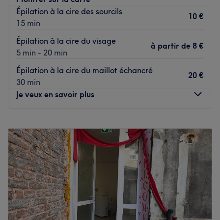
Le salon est situé à une minute à pied de l'arrêt de bus
Épilation à la cire des sourcils
Rue Des Allies.
10 €
15 min
L’équipe
Épilation à la cire du visage
à partir de
8 €
Celina est ravie de partager son savoir-faire.
5 min - 20 min
Épilation à la cire du maillot échancré
Nos coups de cœur :
20 €
30 min
L’atmosphère : une ambiance conviviale dans un institut
Je veux en savoir plus
moderne où vous vous sentirez détendu.
Les spécialités de l’établissement : la beauté des ongles
Lundi
09:30
–
17:00
et les massages.
Mardi
09:30
–
19:00
Les marques et produits utilisés : Peggy Sage et OPI.
Mercredi
09:30
–
12:00
Voir le salon
Jeudi
09:30
–
19:00
Vendredi
09:30
–
19:00
Samedi
09:30
–
13:00
Dimanche
Fermé
Zen sous mon toit est un institut de beauté installé à