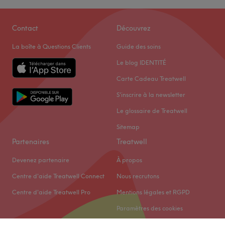
Profitez d'un moment de détente absolue à Meity's
Contact
Découvrez
Beauty onglerie, situé à Saint-Étienne. Vivez une
La boîte à Questions Clients
Guide des soins
expérience exceptionnelle alliant beauté et bien-être,
pour évacuer le stress du quotidien et sublimer votre
Le blog IDENTITÉ
beauté naturelle.
Carte Cadeau Treatwell
Transport public le plus proche
S'inscrire à la newsletter
L'arrêt de bus Chateaucreux est à trois minutes à pied du
Le glossaire de Treatwell
salon.
Sitemap
L'équipe
Partenaires
Treatwell
Missi vous accueille avec chaleur et convivialité dans un
Devenez partenaire
À propos
joli cadre cocooning pour peaufiner votre style et être
impeccable jusqu'aux bouts des ongles.
Centre d'aide Treatwell Connect
Nous recrutons
Nos coups de cœur :
Centre d'aide Treatwell Pro
Mentions légales et RGPD
L'atmosphère : un espace chaleureux, cocooning et
Paramètres des cookies
professionnel, avec une décoration soignée et