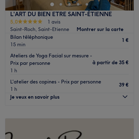
gamme de prestations pour la mise en beauté de vos
ongles. Des poses de vernis des rallongements ou nail art,
L'ART DU BIEN ETRE SAINT-ÉTIENNE
rien n'est oublié pour prendre soin de vous .
5,0
1 avis
Bénéficiez de réductions exclusives avec mon programme
Saint-Roch, Saint-Etienne
Montrer sur la carte
de fidélité :)
Bilan téléphonique
1 €
15 min
Étudiante en droit en parallèle, mes horaires varient en
fonction des semaines, n'hésitez pas à me contacter via
Ateliers de Yoga Facial sur mesure -
mon instagram si aucun créneau ne vous convient :
à partir de
35 €
Prix par personne
@les_ongles_de_ce ou sur mon téléphone : 07 71 85 18
1 h
36
L'atelier des copines - Prix par personne
39 €
1 h
Transport public le plus proche
Je veux en savoir plus
À seulement une minute à pied de l'arrêt de bus Place
Villeboeuf.
Lundi
10:00
–
18:00
L’équipe
Mardi
10:00
–
18:00
Mercredi
10:00
–
18:00
Je m'appelle Célia
et ferrais en sorte de vous accueillir
Jeudi
10:00
–
18:00
chaleureusement . Mon approche personnalisée et