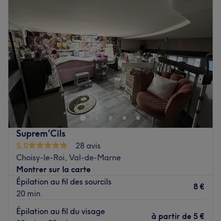
Mercredi
Fermé
Jeudi
10:00
–
19:00
Vendredi
10:00
–
19:00
Samedi
10:00
–
19:00
Dimanche
Fermé
Installé à Choisy-le-Roi, venez découvrir le salon de
coiffure Shamelia Coiffure ! Vous profiterez d'un agréable
moment dans un lieu joliment décoré où vous vous
sentirez bien. Halima vous reçoit avec le sourire pour vous
proposer des prestations personnalisées tout en
Suprem'Cils
répondant à vos besoins, afin de sublimer et mettre en
5,0
28 avis
valeur votre chevelure.
Choisy-le-Roi, Val-de-Marne
Montrer sur la carte
Transport public le plus proche
Épilation au fil des sourcils
Le salon est situé à six minutes à pied de l'arrêt de
8 €
20 min
tramway Verdun - Hoche.
Épilation au fil du visage
à partir de
5 €