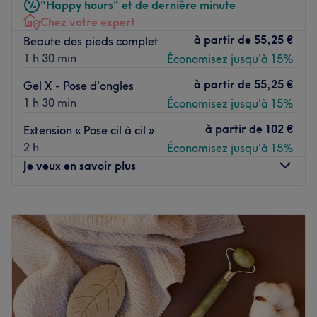
Voir le salon
"Happy hours" et de dernière minute
Chez votre expert
à partir de
55,25 €
Beaute des pieds complet
1 h 30 min
Économisez jusqu'à 15%
à partir de
55,25 €
Gel X - Pose d'ongles
1 h 30 min
Économisez jusqu'à 15%
à partir de
102 €
Extension « Pose cil à cil »
2 h
Économisez jusqu'à 15%
Je veux en savoir plus
Lundi
10:00
–
18:00
Mardi
10:00
–
18:00
Mercredi
10:00
–
18:00
Jeudi
10:00
–
18:00
Vendredi
10:00
–
18:00
Samedi
10:00
–
18:00
Dimanche
Fermé