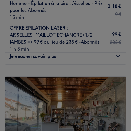
Homme - Épilation à la cire : Aisselles - Prix
0,10 €
pour les Abonnés
9 €
15 min
OFFRE EPILATION LASER ;
99 €
AISSELLES+MAILLOT ECHANCRE+1/2
JAMBES => 99 € au lieu de 235 € -Abonnés
235 €
1 h 5 min
Je veux en savoir plus
Lundi
09:00
–
19:00
Mardi
09:00
–
19:00
Mercredi
09:00
–
19:00
Jeudi
09:00
–
19:00
Vendredi
09:00
–
19:00
Samedi
09:00
–
19:00
Dimanche
Fermé
Découvrez INFINITY BEAUTY, votre institut de beauté