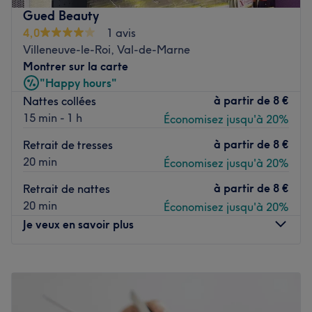
obtenir un regard de biche.
Gued Beauty
4,0
1 avis
Transport public le plus proche
Villeneuve-le-Roi, Val-de-Marne
Le métro Rouget de Lisle est uniquement à une minute à
Montrer sur la carte
pied du salon. (ligne T9)
"Happy hours"
à partir de
8 €
Nattes collées
15 min - 1 h
Économisez jusqu'à 20%
L’équipe
Nassera, passionnée par les cils, prend un réel plaisir
à partir de
8 €
Retrait de tresses
d'effectuer des prestations de qualité pour sublimer le
20 min
Économisez jusqu'à 20%
regard de ses clientes.
à partir de
8 €
Retrait de nattes
Nos coups de cœur
20 min
Économisez jusqu'à 20%
L’atmosphère : un institut moderne à l'ambiance
Je veux en savoir plus
conviviale.
La spécialité de l’établissement : la beauté du regard.
Lundi
Fermé
Voir le salon
Mardi
10:00
–
20:00
Mercredi
10:00
–
20:00