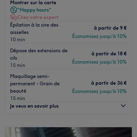
Montrer sur la carte
Le salon est situé à deux minutes à pied de l'arrêt de bus
"Happy hours"
Belle Etoile - La Pompe.
Chez votre expert
Épilation à la cire des
L’équipe
à partir de
9 €
aisselles
Tina et Anne sont ravies de partager leur savoir-faire.
Économisez jusqu'à 10%
10 min
Nos coups de cœur :
Dépose des extensions de
à partir de
18 €
L’atmosphère : une ambiance conviviale dans un institut
cils
Économisez jusqu'à 10%
girly où vous vous sentirez détendu.
15 min
Les spécialités de l’établissement : la beauté des ongles,
Maquillage semi-
la beauté du regard et les massages.
à partir de
36 €
permanent - Grain de
La marque et produits utilisés : OPI.
beauté
Économisez jusqu'à 10%
Voir le salon
15 min
Je veux en savoir plus
Lundi
10:00
–
19:30
Mardi
10:00
–
19:30