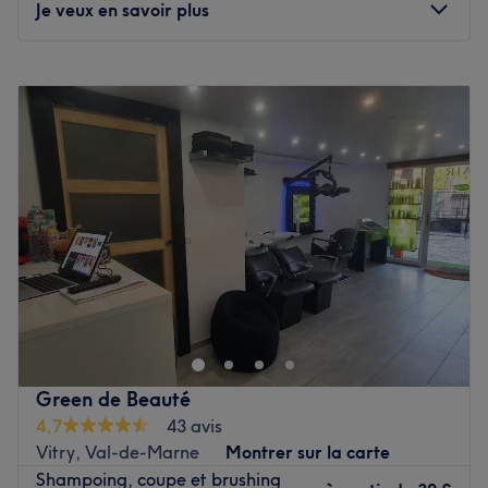
Je veux en savoir plus
Les spécialités de l’établissement : les soins du visage et
les soins du corps.
Lundi
09:30
–
19:30
Voir le salon
Mardi
09:30
–
19:30
Mercredi
10:00
–
19:30
Jeudi
09:30
–
19:30
Vendredi
09:30
–
19:30
Samedi
09:30
–
19:30
Dimanche
Fermé
Installé à Orly, venez découvrir le salon de coiffure
Atelier Intermède ! Vous profiterez d'un agréable moment
dans un lieu joliment décoré où vous vous sentirez bien.
Fatiha vous reçoit avec le sourire pour vous proposer des
prestations personnalisées tout en répondant à vos
Green de Beauté
besoins, afin de sublimer et mettre en valeur votre
4,7
43 avis
chevelure.
Vitry, Val-de-Marne
Montrer sur la carte
Shampoing, coupe et brushing