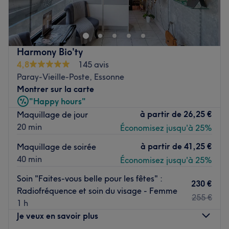
mixte à votre service depuis 10 ans !
Offrez-vous un moment de bien-être dans un cadre
chaleureux et professionnel.
Harmony Bio'ty
Nous proposons un large éventail de prestations :
4,8
145 avis
l'épilation définitive par ELECTROLYSE, LASER, soins du
Paray-Vieille-Poste, Essonne
visage, beauté des mains et des pieds, massages
Montrer sur la carte
relaxants, et bien plus encore !
"Happy hours"
Récemment rénové et sous une nouvelle enseigne,
à partir de
26,25 €
Maquillage de jour
INFINITY BEAUTY allie expertise et passion pour
20 min
Économisez jusqu'à 25%
répondre à toutes vos envies de beauté et de détente,
que vous soyez HOMME ou FEMME.
à partir de
41,25 €
Maquillage de soirée
40 min
Économisez jusqu'à 25%
Prenez rendez-vous dès aujourd'hui et laissez-nous
prendre soin de vous.
Soin "Faites-vous belle pour les fêtes" :
230 €
Radiofréquence et soin du visage - Femme
Votre bien-être est notre priorité !
255 €
1 h
Je veux en savoir plus
Transport public le plus proche
Le salon est situé à une minute à pied de l'arrêt de tram