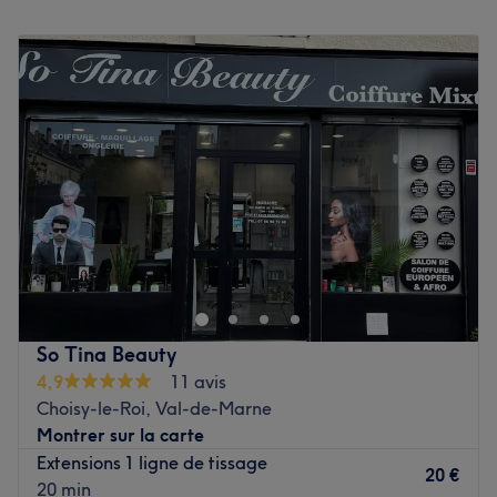
Les spécialités de l’établissement : les soins du visage et
Lundi
10:00
–
20:00
les soins du corps.
Mardi
10:00
–
20:00
Les marques et produits utilisés : Pronails, Core,
Mercredi
10:00
–
18:00
Lashmaster, Indigo, Nails company et Purple.
Jeudi
10:00
–
18:00
Voir le salon
Vendredi
10:00
–
18:00
Samedi
10:00
–
20:00
Dimanche
10:00
–
20:00
MoonBeauty est un institut de beauté installé à Orly.
Profitez d'un moment rien qu'à vous grâce à des soins sur
mesure effectués avec professionnalisme. Que ce soit
pour une pause bien-être rapide ou une journée de
cocooning, le salon met l'accent sur les soins et garantit
So Tina Beauty
une expérience mémorable.
4,9
11 avis
Choisy-le-Roi, Val-de-Marne
Transport public le plus proche
Montrer sur la carte
Le salon est situé à trois minutes à pied de la station de
Extensions 1 ligne de tissage
train Orly - Gaston Viens.
20 €
20 min