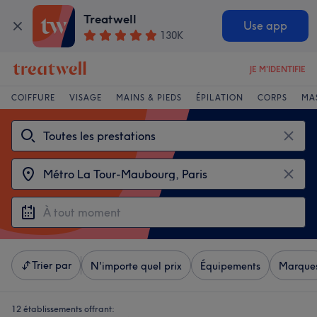
Treatwell
Use app
130K
JE M'IDENTIFIE
COIFFURE
VISAGE
MAINS & PIEDS
ÉPILATION
CORPS
MA
Trier par
N'importe quel prix
Équipements
Marque
12 établissements offrant: