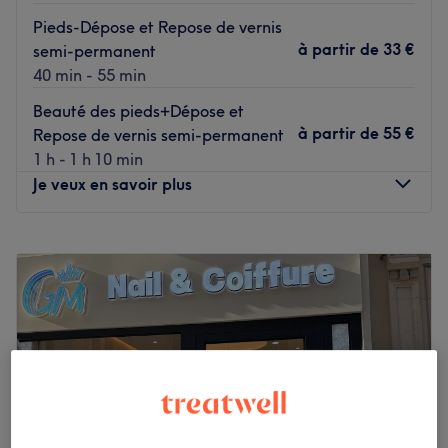
Pieds-Dépose et Repose de vernis
à partir de
33 €
semi-permanent
40 min - 55 min
Beauté des pieds+Dépose et
à partir de
55 €
Repose de vernis semi-permanent
1 h - 1 h 10 min
Je veux en savoir plus
Lundi
10:00
–
20:00
Mardi
10:00
–
20:00
Mercredi
10:00
–
20:00
Jeudi
10:00
–
20:00
Vendredi
10:00
–
20:00
Samedi
10:00
–
20:00
Dimanche
10:30
–
19:30
Le Boudoir de Paris est un institut de beauté qui est situé