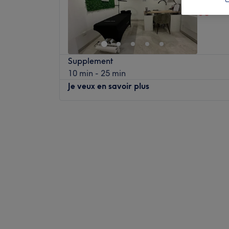
Soin 
Supplement
10 min - 25 min
Je veux en savoir plus
Lundi
09:00
–
16:00
Mardi
09:00
–
16:00
Mercredi
10:30
–
11:30
Jeudi
09:00
–
16:00
Vendredi
09:00
–
16:00
Samedi
10:00
–
16:00
Dimanche
Fermé
Bienvenue au salon LB Beauty 67, situé à 
votre beauté entre les mains expertes de v