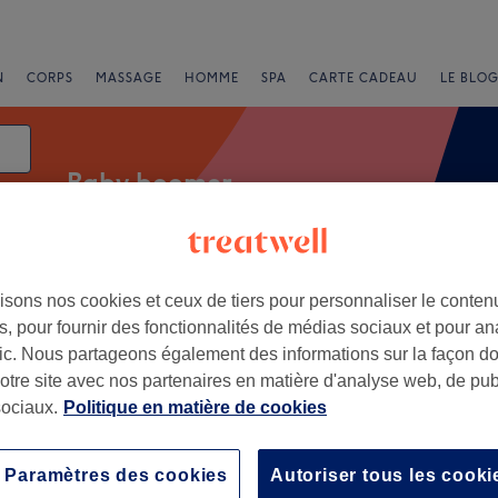
N
CORPS
MASSAGE
HOMME
SPA
CARTE CADEAU
LE BLOG
Baby boomer
isons nos cookies et ceux de tiers pour personnaliser le contenu
Offres Express
Note
, pour fournir des fonctionnalités de médias sociaux et pour an
afic. Nous partageons également des informations sur la façon d
, Strasbourg
notre site avec nos partenaires en matière d'analyse web, de publ
ociaux.
Politique en matière de cookies
+
uty 67
5 avis
−
Paramètres des cookies
Autoriser tous les cooki
, Strasbourg