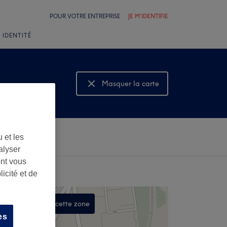
POUR VOTRE ENTREPRISE
JE M'IDENTIFIE
 IDENTITÉ
Masquer la carte
Montrer la carte
 et les
alyser
ont vous
icité et de
Rechercher dans cette zone
es
,