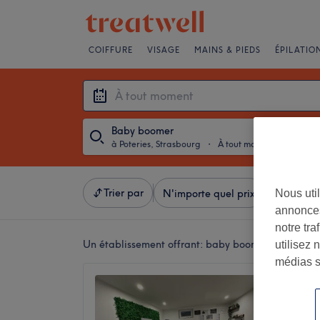
COIFFURE
VISAGE
MAINS & PIEDS
ÉPILATIO
Baby boomer
à Poteries, Strasbourg
・
À tout moment
Trier par
Nous util
N'importe quel prix
Salons
annonces
notre tr
Un établissement offrant:
baby boomer à Poteries
utilisez 
médias s
LB Bea
5,0
Poteries