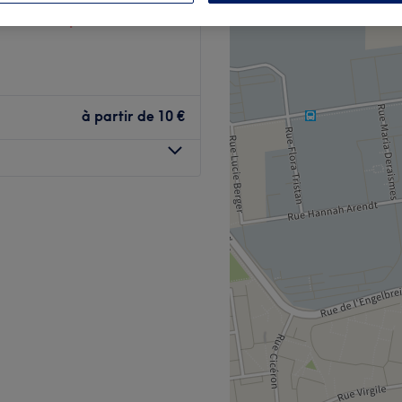
à domicile possible
à partir de
10 €
Strasbourg ! Vous placez
otre esthéticienne Lobna,