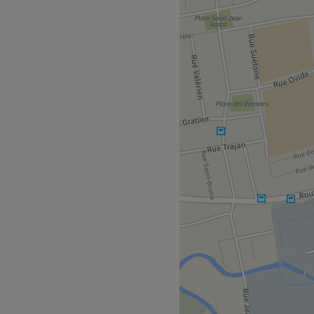
diguer les soins adaptés à
e à pied du salon.
le pour une expérience de
tente, l'endroit parfait
rie et la beauté du regard.
Voir le salon