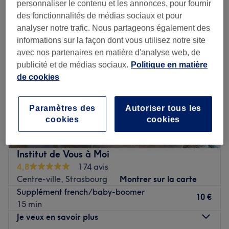
personnaliser le contenu et les annonces, pour fournir
des fonctionnalités de médias sociaux et pour
analyser notre trafic. Nous partageons également des
informations sur la façon dont vous utilisez notre site
avec nos partenaires en matière d'analyse web, de
publicité et de médias sociaux.
Politique en matière
de cookies
Paramètres des
Autoriser tous les
cookies
cookies
Institut de Vous à Moi
4,8
174 avis
Centre-ville, Strasbourg
Montrer sur la carte
Supplément french/baby-boomer
10 €
15 min
Je veux en savoir plus