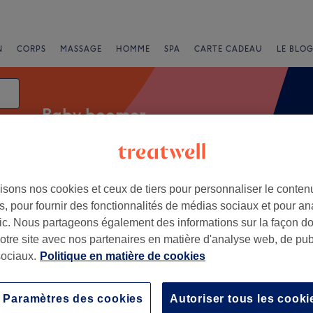
N
CORPS
MASSAGE
HOMME
SPA
CARTE CADEAU
LE BLOG
Baby boomer
isons nos cookies et ceux de tiers pour personnaliser le contenu
press
Note
, pour fournir des fonctionnalités de médias sociaux et pour an
afic. Nous partageons également des informations sur la façon d
ng, Nord
notre site avec nos partenaires en matière d'analyse web, de publ
ociaux.
Politique en matière de cookies
+
ueuse Mane
147 avis
−
Paramètres des cookies
Autoriser tous les cooki
ng, Nord