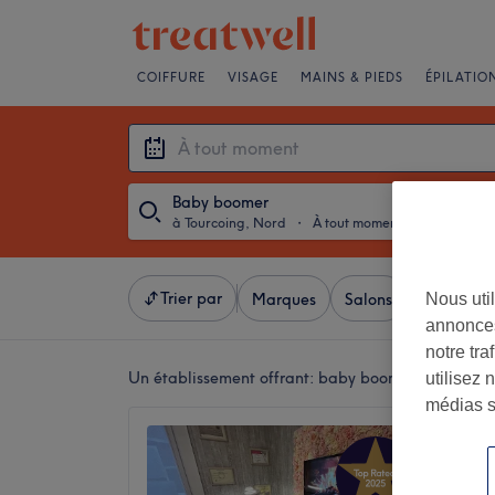
COIFFURE
VISAGE
MAINS & PIEDS
ÉPILATIO
Baby boomer
à Tourcoing, Nord
・
À tout moment
Trier par
Nous util
Marques
Salons
Offres Ex
annonces
notre tr
Un établissement offrant:
baby boomer à Tourcoi
utilisez 
médias s
Majest
5,0
Tourcoi