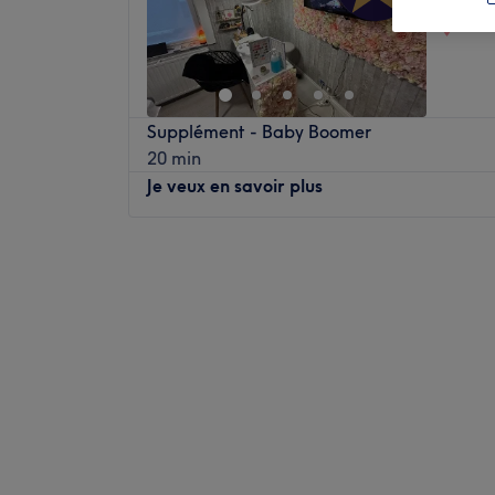
Chez
Supplément - Baby Boomer
20 min
Je veux en savoir plus
Lundi
12:00
–
20:00
Mardi
10:00
–
20:00
Mercredi
09:00
–
20:00
Jeudi
09:00
–
20:00
Vendredi
09:00
–
20:00
Samedi
10:00
–
14:00
Dimanche
Fermé
Majestueuse Mane est un institut de beauté
Profitez d'un moment rien qu'à vous grâce 