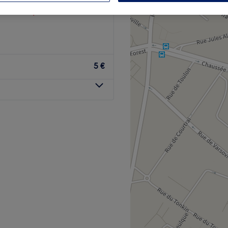
 votre expert
5 €
 installé à Tourcoing.
à des soins sur mesure