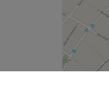
ages, l'onglerie, les soins
ngles 24, Laboté Paris, OPI,
Libellule, Pro Duo, Chez
Voir le salon