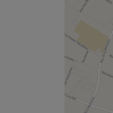
oit pour une pause bien-
 salon met l'accent sur les
e.
NEUVILLE - de 10min
le pour partager son savoir-
ns un institut moderne où