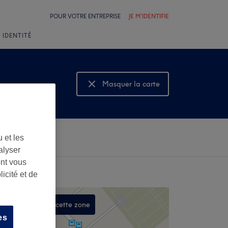
POUR VOTRE ENTREPRISE
JE M'IDENTIFIE
 IDENTITÉ
Masquer la carte
Montrer la carte
 et les
alyser
ont vous
icité et de
Rechercher dans cette zone
es
,