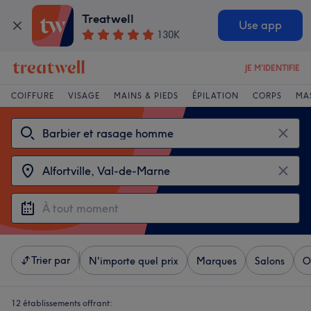
Treatwell
Use app
130K
JE M'IDENTIFIE
COIFFURE
VISAGE
MAINS & PIEDS
ÉPILATION
CORPS
MA
Trier par
N'importe quel prix
Marques
Salons
O
12 établissements offrant: