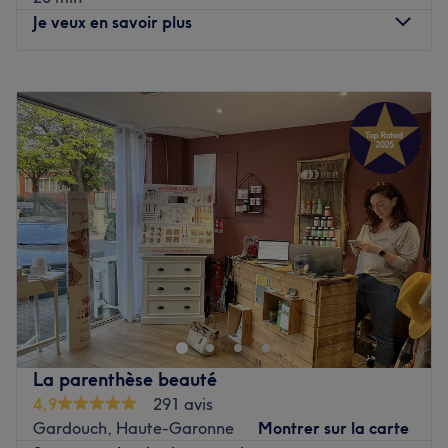
du regard.
Je veux en savoir plus
Les marques et produits utilisés : Dr Janka et 1944 Paris.
Voir le salon
Lundi
09:30
–
19:30
Mardi
09:30
–
19:30
Mercredi
09:30
–
19:30
Jeudi
09:30
–
19:30
Vendredi
09:30
–
19:30
Samedi
09:30
–
19:15
Dimanche
09:00
–
16:45
BCBG est un centre de bien-être et d'esthétique situé
dans le 15ème arrondissement de Paris dans le quartier
de Cambronne, à deux pas du métro éponyme.
Ce centre de remise en forme offre un cadre moderne et
La parenthèse beauté
un décor empreint d’élégance. L'équipe de professionnels
4,9
291 avis
du centre BCBG vous accueille avec le sourire dans une
Gardouch, Haute-Garonne
Montrer sur la carte
ambiance conviviale et chaleureuse et vous suit tout au