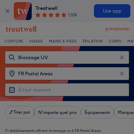
Treatwell
Use app
130K
JE M'IDENTIFIE
COIFFURE
VISAGE
MAINS & PIEDS
ÉPILATION
CORPS
MA
Trier par
N'importe quel prix
Équipements
Marque
71 établissements offrant:
bronzage uv à FR Postal Areas