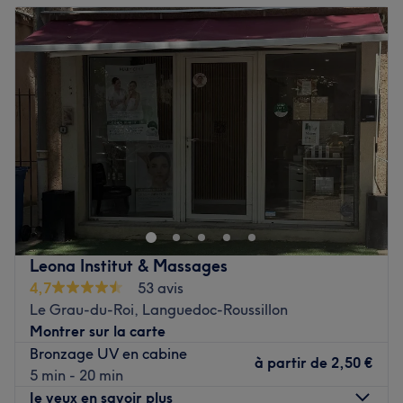
Les spécialités de l’établissement : les soins du visage et
Mardi
08:45
–
20:30
les soins du corps.
Mercredi
08:45
–
20:30
Voir le salon
Jeudi
08:45
–
20:30
Vendredi
08:45
–
20:30
Samedi
10:15
–
20:00
Dimanche
10:15
–
20:00
Point Soleil est un centre de bien-être situé dans le 9ème
arrondissement de Paris, dans le quartier du métro
Grands Boulevards.
C'est dans un espace des plus modernes et résolument
Leona Institut & Massages
vaste que l'équipe de Point Soleil vous accueille. Dans
4,7
53 avis
une ambiance chaleureuse, profitez d'un instant dédié à
Le Grau-du-Roi, Languedoc-Roussillon
votre bien-être. Vous bénéficiez en plus de produits de
Montrer sur la carte
qualité signés Ergoline, Bodycoon, Dynamika ou
Bronzage UV en cabine
INFASLIM X.
à partir de
2,50 €
5 min - 20 min
Je veux en savoir plus