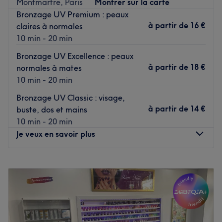
Montmartre, Paris
Montrer sur la carte
et confirmée. Chenda utilise des marques de référence
Bronzage UV Premium : peaux
comme OPI, DND et The gel bottle. Son objectif est de
à partir de
16 €
claires à normales
répondre aux besoins des clients et leur apporter une
10 min - 20 min
satisfaction complète !
Bronzage UV Excellence : peaux
Voir le salon
à partir de
18 €
normales à mates
10 min - 20 min
Bronzage UV Classic : visage,
à partir de
14 €
buste, dos et mains
10 min - 20 min
Je veux en savoir plus
Lundi
09:00
–
21:00
Mardi
09:00
–
21:00
Mercredi
09:00
–
21:00
Jeudi
09:00
–
21:00
Vendredi
09:00
–
21:00
Samedi
09:00
–
21:00