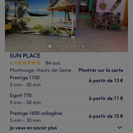
Samedi
10:00
–
20:00
Dimanche
10:00
–
20:00
Installé à Ivry-Sur-Seine, venez découvrir l'institut de
beauté Trèfles Ongles ! Profitez d'un merveilleux moment
dans un cadre joliment décoré où l'on se sent bien. Chang
Zhizhong, Cui Shan et Wan Lu vous reçoivent avec le
sourire pour vous proposer des prestations personnalisées
SUN PLACE
tout en répondant à vos besoins.
4,9
84 avis
Transports publics les plus proches :
Montrouge, Hauts-de-Seine
Montrer sur la carte
Prestige 1100
L'arrêt de bus Maurice Thorez-Barbès desservi par la
à partir de
13 €
5 min - 30 min
ligne 125.
Esprit 770
L’équipe :
à partir de
11 €
5 min - 30 min
Ce sont
'Chang Zhizhong, Cui Shan, Wan Lu
' qui vous
accueillent chaleureusement dans ce salon.
Prestige 1600 collagène
à partir de
15 €
5 min - 30 min
Nos coups de cœur :
Je veux en savoir plus
L’atmosphère : On découvre une ambiance conviviale et