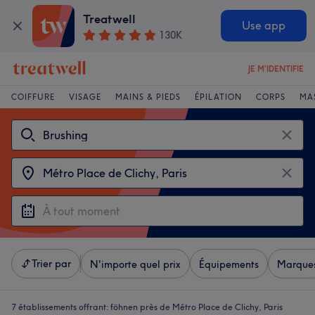
Treatwell
Use app
130K
JE M'IDENTIFIE
COIFFURE
VISAGE
MAINS & PIEDS
ÉPILATION
CORPS
MA
Trier par
N'importe quel prix
Équipements
Marque
7 établissements offrant:
föhnen près de Métro Place de Clichy, Paris