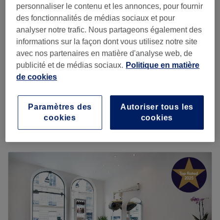
personnaliser le contenu et les annonces, pour fournir
Femme - Balayage à l'air
des fonctionnalités de médias sociaux et pour
à partir de
47,20 €
libre et brushing
analyser notre trafic. Nous partageons également des
Économisez jusqu'à 20%
1 h 15 min - 1 h 45 min
informations sur la façon dont vous utilisez notre site
avec nos partenaires en matière d'analyse web, de
Femme - Coloration des
publicité et de médias sociaux.
Politique en matière
racines 1cm avec
à partir de
35,20 €
de cookies
ammoniaque, shampoing
Économisez jusqu'à 20%
et brushing
1 h 20 min
Paramètres des
Autoriser tous les
Je veux en savoir plus
cookies
cookies
Lundi
10:00
–
20:00
Mardi
10:00
–
20:00
Mercredi
10:00
–
20:00
Jeudi
10:00
–
20:00
Vendredi
10:00
–
20:00
Samedi
10:00
–
20:00
Dimanche
Fermé