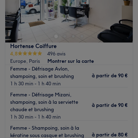
Un salon chaleureux et mixte, niché en plein coeur de
Paris dans le 9ème arrondissement :
Accès : station Blanche ligne 2 en métro
Coiffeur avec de l'expérience vous proposant tout type de
Hortense Coiffure
prestations pour sublimer vos cheveux. Une esthéticienne
4,8
496 avis
est également présente pour répondre à tout vos besoins
Europe, Paris
Montrer sur la carte
afin de parfaire votre mise en beauté.
Femme - Défrisage Avlon,
Bienvenue chez Pretty Beaute by Yvan !
à partir de
90 €
shampoing, soin et brushing
Voir le salon
1 h 30 min - 1 h 40 min
Femme - Défrisage Mizani,
shampoing, soin à la serviette
à partir de
90 €
chaude et brushing
1 h 30 min - 1 h 40 min
Femme - Shampoing, soin à la
à partir de
80 €
kératine sous casque et brushing