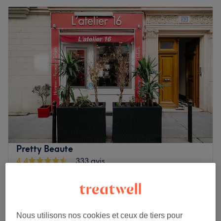
Pretty Beaute
4,4
333 avis
Rue des Martyrs, Paris
Montrer sur la carte
"Happy hours"
Femme - Shampooing et
à partir de
15,20 €
brushing
Économisez jusqu'à 20%
Nous utilisons nos cookies et ceux de tiers pour
30 min - 55 min