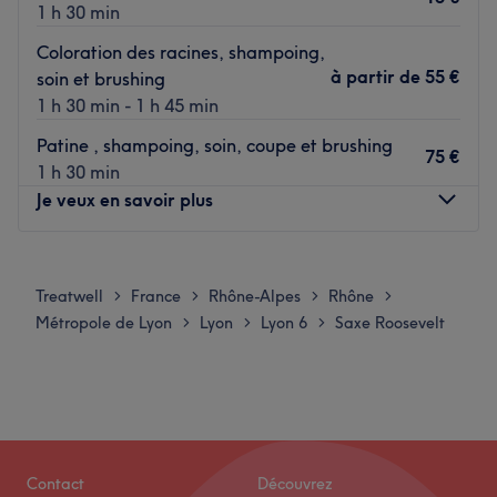
1 h 30 min
Transport public le plus proche
Le salon est situé à huit minutes à pied de la station de
Coloration des racines, shampoing,
métro Gare Part-Dieu V.Merle.
à partir de
55 €
soin et brushing
1 h 30 min - 1 h 45 min
L’équipe
Patine , shampoing, soin, coupe et brushing
C'est Magalie qui vous accueille chaleureusement dans
75 €
1 h 30 min
ce salon.
Je veux en savoir plus
Nos coups de cœur :
Lundi
Fermé
L’atmosphère : le salon offre une ambiance conviviale et
Mardi
09:00
–
19:00
cocooning.
Treatwell
France
Rhône-Alpes
Rhône
>
>
>
>
Mercredi
09:00
–
19:00
Les spécialités de l’établissement : les coupes et les
Métropole de Lyon
Lyon
Lyon 6
Saxe Roosevelt
>
>
>
Jeudi
09:00
–
19:00
coiffages.:
Vendredi
09:00
–
19:00
Voir le salon
Samedi
09:00
–
19:00
Dimanche
Fermé
Découvrez DERMA SKIN LYON, un espace beauté
Contact
Découvrez