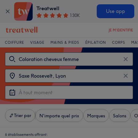
Treatwell
Use app
130K
JE M'IDENTIFIE
COIFFURE
VISAGE
MAINS & PIEDS
ÉPILATION
CORPS
MA
Trier par
N'importe quel prix
Marques
Salons
O
6 établissements offrant: