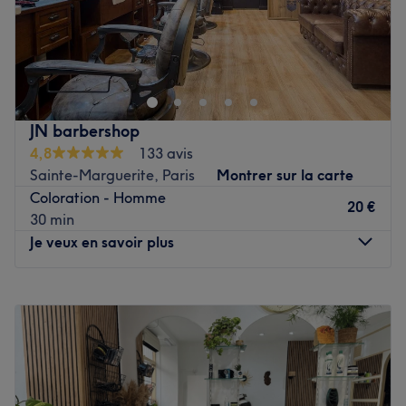
Myriam K.
Balayages haute précision, couleurs sans ammoniaque
Voir le salon
aux reflets raffinés, soin Botox vegan pour une fibre
régénérée, lissages aux protéines pour discipliner, lisser
et sublimer la chevelure : dans notre salon, chaque
prestation est pensée pour allier beauté, douceur et
JN barbershop
performance.
4,8
133 avis
Voir le salon
Sainte-Marguerite, Paris
Montrer sur la carte
Coloration - Homme
20 €
30 min
Je veux en savoir plus
Lundi
09:30
–
20:00
Mardi
09:30
–
20:00
Mercredi
09:30
–
20:00
Jeudi
09:30
–
20:00
Vendredi
09:30
–
20:00
Samedi
09:30
–
20:00