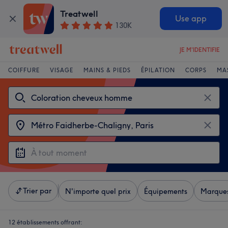
Treatwell
Use app
130K
JE M'IDENTIFIE
COIFFURE
VISAGE
MAINS & PIEDS
ÉPILATION
CORPS
MA
Trier par
N'importe quel prix
Équipements
Marque
12 établissements offrant: