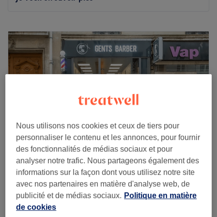
Lundi
10:00
–
21:00
Mardi
10:00
–
21:00
Mercredi
10:00
–
21:00
Jeudi
10:00
–
21:00
Vendredi
10:00
–
21:00
Samedi
10:00
–
21:00
Dimanche
10:00
–
21:00
Situé en plein cœur du 11e arrondissement de Paris,
Nous utilisons nos cookies et ceux de tiers pour
Legends Barber est une adresse de barbershop à
personnaliser le contenu et les annonces, pour fournir
découvrir. Cet établissement offre une variété de services
des fonctionnalités de médias sociaux et pour
pour faire ressortir la beauté en chaque client.
analyser notre trafic. Nous partageons également des
Transport public le plus proche :
Gents coiffure
informations sur la façon dont vous utilisez notre site
4,9
74 avis
avec nos partenaires en matière d'analyse web, de
La station de métro Rue des Boulets se trouve à
Sainte-Marguerite, Paris
Montrer sur la carte
publicité et de médias sociaux.
Politique en matière
seulement cinq minutes à pied du salon. Parking payant
Coloration de la barbe
de cookies
disponible.
10 €