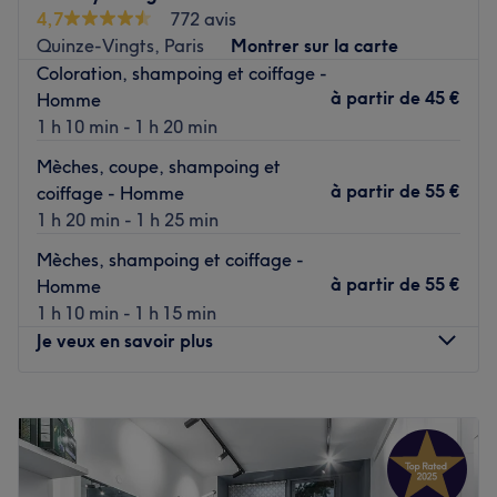
Pour une coupe de cheveux, un entretien de la barbe, une
4,7
772 avis
coloration ou tout simplement un changement de look,
Quinze-Vingts, Paris
Montrer sur la carte
The Barbernation est l'adresse idéale !
Coloration, shampoing et coiffage -
à partir de
45 €
Homme
Transports publics les plus proches :
1 h 10 min - 1 h 20 min
Les stations de métro Faidherbe-Chaligny et Rue des
Mèches, coupe, shampoing et
Boulets.
à partir de
55 €
coiffage - Homme
1 h 20 min - 1 h 25 min
L’équipe :
Mèches, shampoing et coiffage -
à partir de
55 €
Homme
Vous êtes accueilli par Nabile, Cherif et Mohamed, une
1 h 10 min - 1 h 15 min
équipe de jeunes professionnels passionnés par leur
Je veux en savoir plus
métier. Ils prennent le temps de bien cerner vos attentes
afin de vous offrir une prestation de qualité.
Lundi
11:00
–
20:00
Mardi
11:00
–
21:00
Nos coups de cœur :
Mercredi
11:00
–
21:00
L’atmosphère : L'ambiance est chaleureuse et la
Jeudi
11:00
–
21:00
décoration du salon est vintage.