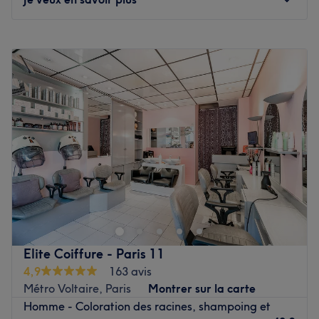
contemporaine et soigneusement choisie. La beauté des
pierres apparentes associées à l'atmosphère du lieu font
Lundi
Fermé
de votre séance un moment agréable.
Mardi
09:30
–
18:30
Les spécialités de l'établissement : les techniques
Mercredi
11:00
–
19:30
capillaires ainsi que la taille des cheveux et de la barbe.
Jeudi
09:30
–
18:30
Les marques et produits utilisés : Reuzel, Men Stories,
Vendredi
09:30
–
17:30
L'Oréal Men et Osma.
Samedi
09:30
–
18:00
Voir le salon
Dimanche
Fermé
Installé dans le 11ᵉ arrondissement de Paris, venez
découvrir le salon de coiffure Studio LN ! Daniel vous
reçoit avec le sourire pour vous proposer des prestations
personnalisées tout en répondant à vos besoins, afin de
sublimer et mettre en valeur votre chevelure. Vivez un
Elite Coiffure - Paris 11
moment privilégié et révélez votre beauté chez Studio
4,9
163 avis
LN.
Métro Voltaire, Paris
Montrer sur la carte
Homme - Coloration des racines, shampoing et
Transports publics les plus proches :