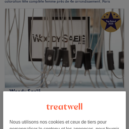
coloration tête complète femme près de 4e arrondissement, Paris
Woody Saeïé
4,9
1399 avis
Hôtel de Ville, Paris
Montrer sur la carte
5 €
Consultation (uniquement) pour Coloration
10 min
145 €
Nous utilisons nos cookies et ceux de tiers pour
personnaliser le contenu et les annonces, pour fournir