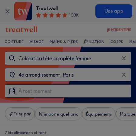
Treatwell
Use app
130K
JE M'IDENTIFIE
COIFFURE
VISAGE
MAINS & PIEDS
ÉPILATION
CORPS
MA
Trier par
N'importe quel prix
Équipements
Marque
7 établissements offrant: