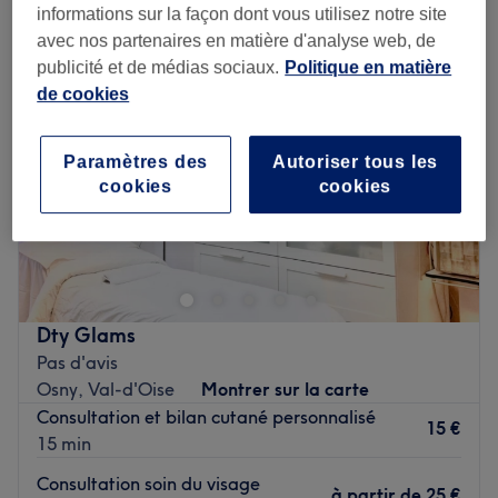
informations sur la façon dont vous utilisez notre site
avec nos partenaires en matière d'analyse web, de
publicité et de médias sociaux.
Politique en matière
de cookies
Paramètres des
Autoriser tous les
cookies
cookies
Dty Glams
Pas d'avis
Osny, Val-d'Oise
Montrer sur la carte
Consultation et bilan cutané personnalisé
15 €
15 min
Consultation soin du visage
à partir de
25 €