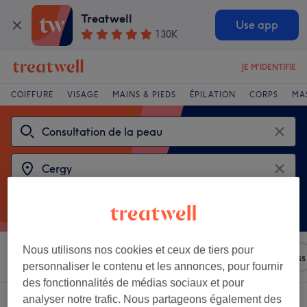
Treatwell
Use app
130K
JE M'IDENTIFIE
COIFFURE
VISAGE
MAINS & PIEDS
ÉPILATION
CORPS
MA
Nous utilisons nos cookies et ceux de tiers pour
Trier par
N'importe quel prix
Salons
Offres Express
personnaliser le contenu et les annonces, pour fournir
des fonctionnalités de médias sociaux et pour
analyser notre trafic. Nous partageons également des
2 établissements offrant:
consultation de la peau près de Cergy