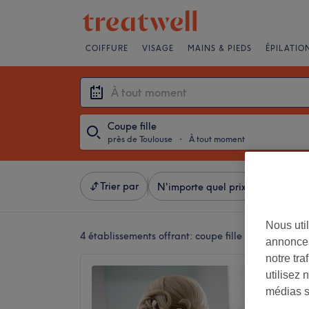
COIFFURE
VISAGE
MAINS & PIEDS
ÉPILATIO
Coupe fille
près de Toulouse
・
À tout moment
Trier par
N'importe quel prix
Marques
Nous util
4 établissements offrant:
coupe fille près de Toulo
annonces
notre tr
Salon C
utilisez 
5,0
médias s
Haute-