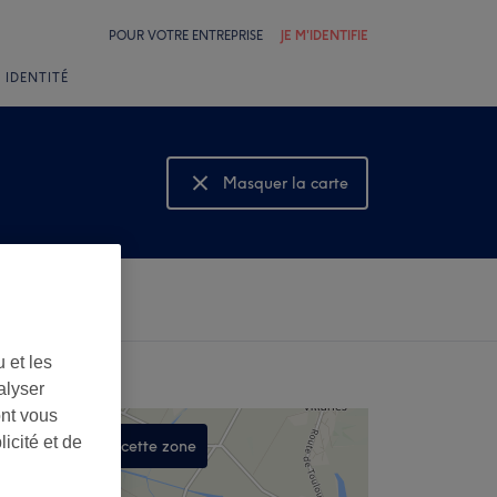
POUR VOTRE ENTREPRISE
JE M'IDENTIFIE
 IDENTITÉ
Masquer la carte
Montrer la carte
 et les
alyser
ont vous
icité et de
Rechercher dans cette zone
,