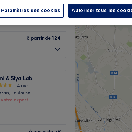
Paramètres des cookies
Autoriser tous les cooki
à partir de
12 €
ni & Siya Lab
4 avis
ran, Toulouse
 votre expert
à partir de
5 €