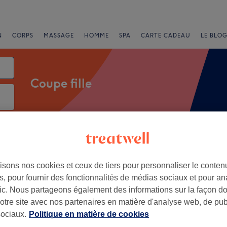
N
CORPS
MASSAGE
HOMME
SPA
CARTE CADEAU
LE BLOG
Coupe fille
Salons
Offres Express
Note
isons nos cookies et ceux de tiers pour personnaliser le contenu
use
, pour fournir des fonctionnalités de médias sociaux et pour an
afic. Nous partageons également des informations sur la façon d
+
lodaly
notre site avec nos partenaires en matière d'analyse web, de publ
131 avis
−
ociaux.
Politique en matière de cookies
Garonne