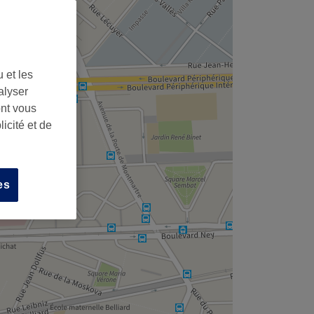
,
 et les
alyser
ont vous
icité et de
es