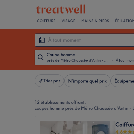
COIFFURE
VISAGE
MAINS & PIEDS
ÉPILATIO
Coupe homme
près de Métro Chaussée d'Antin - La Fayette, Paris
・
À tout mo
Trier par
N'importe quel prix
Équipeme
12 établissements offrant:
coupes homme près de Métro Chaussée d'Antin - L
Coiffur
4,6