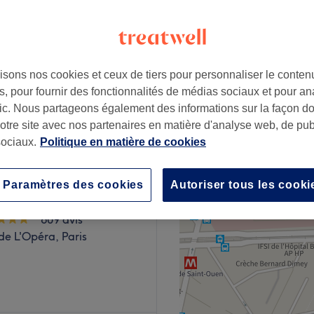
 Paris
isons nos cookies et ceux de tiers pour personnaliser le contenu
, pour fournir des fonctionnalités de médias sociaux et pour an
25 €
afic. Nous partageons également des informations sur la façon d
28 €
notre site avec nos partenaires en matière d'analyse web, de publ
ociaux.
Politique en matière de cookies
Paramètres des cookies
Autoriser tous les cooki
- Paris 2
609 avis
e L'Opéra, Paris
se sanitaire, un surcoût de