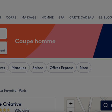
N
CORPS
MASSAGE
HOMME
SPA
CARTE CADEAU
LE BLOG
Coupe homme
ment
nts
Marques
Salons
Offres Express
Note
a Fayette, Paris
+
e Créative
906 avis
−