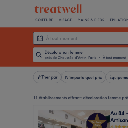
COIFFURE
VISAGE
MAINS & PIEDS
ÉPILATIO
Décoloration femme
près de Chaussée-d'Antin, Paris
・
À tout moment
Trier par
N'importe quel prix
Équipeme
11 établissements offrant:
décoloration femme prè
Au 84 -
Artisan
4,8