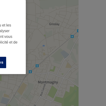
 et les
alyser
ont vous
icité et de
es