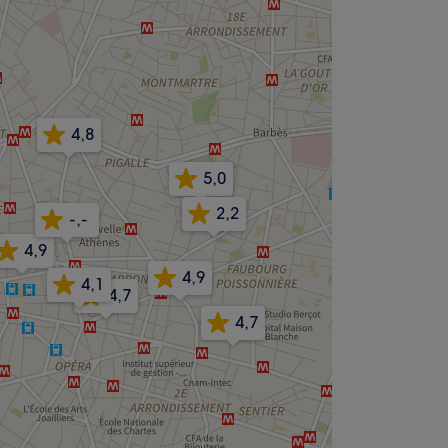
4,8
5,0
2,2
-,-
4,9
4,9
4,1
4,7
4,7