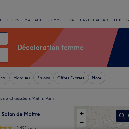
N
CORPS
MASSAGE
HOMME
SPA
CARTE CADEAU
LE BLOG
Décoloration femme
nts
Marques
Salons
Offres Express
Note
s de Chaussée-d'Antin, Paris
+
 Salon de Maître
−
1491 avis