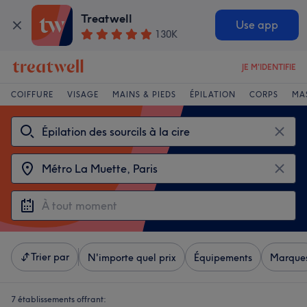
Treatwell
Use app
130K
JE M'IDENTIFIE
COIFFURE
VISAGE
MAINS & PIEDS
ÉPILATION
CORPS
MA
Trier par
N'importe quel prix
Équipements
Marque
7 établissements offrant: