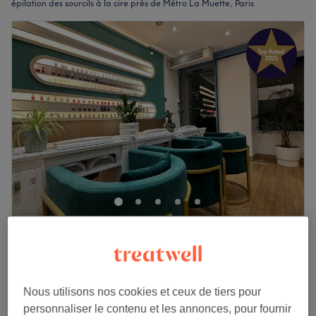
épilation des sourcils à la cire près de Métro La Muette, Paris
Au Tour de la Beauté
4,7
1000 avis
Muette, Paris
Montrer sur la carte
Épilation à la cire des bras
à partir de
15 €
30 min
Nous utilisons nos cookies et ceux de tiers pour
personnaliser le contenu et les annonces, pour fournir