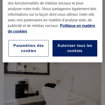
Épilation à la cire du dos
à partir de
10 €
des fonctionnalités de médias sociaux et pour
15 min - 30 min
analyser notre trafic. Nous partageons également des
Épilation à la cire des bras et des
informations sur la façon dont vous utilisez notre site
à partir de
10 €
aisselles
avec nos partenaires en matière d'analyse web, de
10 min - 30 min
publicité et de médias sociaux.
Politique en matière
de cookies
Je veux en savoir plus
Lundi
10:00
–
19:30
Paramètres des
Autoriser tous les
Mardi
10:00
–
19:30
cookies
cookies
Mercredi
10:00
–
19:30
Jeudi
10:00
–
19:30
Vendredi
10:00
–
19:30
Samedi
10:00
–
19:30
Dimanche
10:00
–
19:30
Au tour de la beauté, c'est votre nouvel allié beauté situé
dans le 16ᵉ arrondissement de Paris, à deux pas de la
place du Trocadéro. Vous avez le choix entre plusieurs