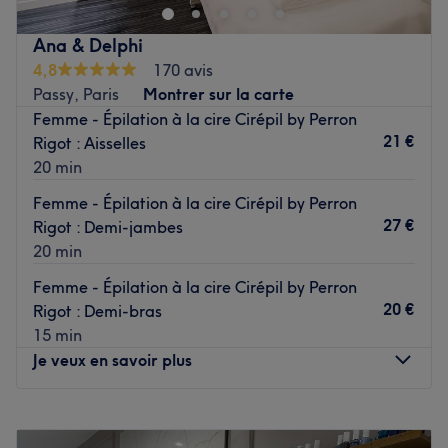
soins pour profiter d'un instant dédié à votre beauté,
dans une ambiance conviviale, et tout cela grâce au
Ana & Delphi
savoir-faire de votre équipe de professionnelles.
4,8
170 avis
Transports publics les plus proches :
Passy, Paris
Montrer sur la carte
Tout près de la station de métro Rue de la Pompe,
Femme - Épilation à la cire Cirépil by Perron
desservie par la ligne 9.
21 €
Rigot : Aisselles
20 min
L’équipe :
Une équipe attentionnée et professionnelle vous
Femme - Épilation à la cire Cirépil by Perron
accueille, ravie de partager son savoir-faire.
27 €
Rigot : Demi-jambes
20 min
Nos coups de cœur :
L’atmosphère : une atmosphère conviviale dans un
Femme - Épilation à la cire Cirépil by Perron
superbe salon.
20 €
Rigot : Demi-bras
Les spécialités de l’établissement : les beautés des
15 min
ongles, les séances d'épilation, les soins du visage et du
Je veux en savoir plus
corps.
Le petit plus : au tour de la beauté propose aussi des
Lundi
13:30
–
19:00
massages.
Mardi
10:00
–
19:00