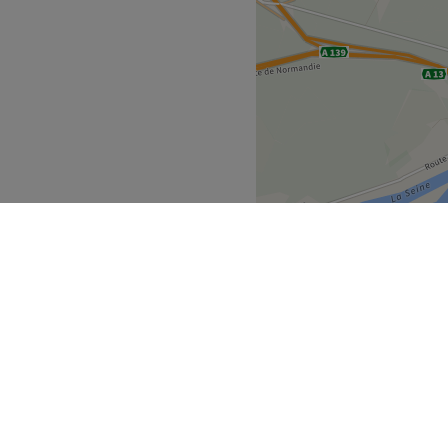
 salon met l'accent sur les
e.
e l'arrêt de tram Bapeaume.
ment dans son établissement.
ns un institut moderne où
s du visage et les soins du
Voir le salon
eine-Maritime
Rouen
>