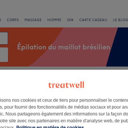
N
CORPS
MASSAGE
HOMME
SPA
CARTE CADEAU
LE BLOG
Épilation du maillot brésilien
Salons
Offres Express
Note
ilien près de Rouen
isons nos cookies et ceux de tiers pour personnaliser le contenu
, pour fournir des fonctionnalités de médias sociaux et pour an
+
Institut
afic. Nous partageons également des informations sur la façon d
300 avis
−
notre site avec nos partenaires en matière d'analyse web, de publ
aritime
ociaux.
Politique en matière de cookies