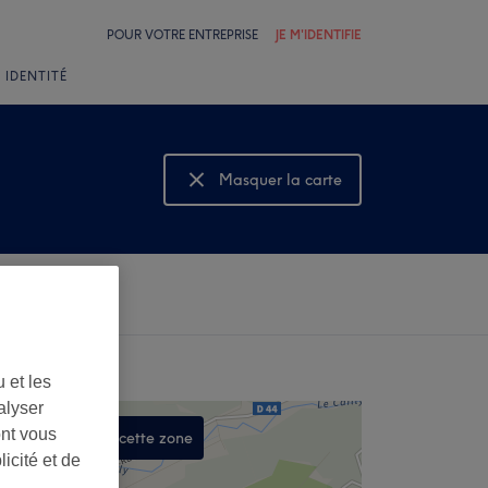
POUR VOTRE ENTREPRISE
JE M'IDENTIFIE
 IDENTITÉ
Masquer la carte
Montrer la carte
 et les
alyser
ont vous
Rechercher dans cette zone
icité et de
,