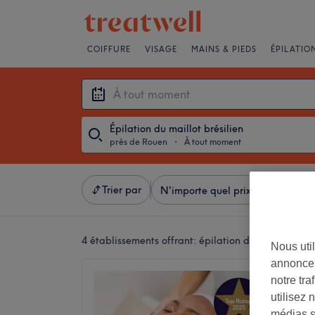
COIFFURE
VISAGE
MAINS & PIEDS
ÉPILATIO
Épilation du maillot brésilien
près de Rouen
・
À tout moment
Trier par
N'importe quel prix
Marques
4 établissements offrant:
épilation du maillot brés
Nous util
annonces
Tekayi 
notre tr
5,0
utilisez 
Seine-M
médias s