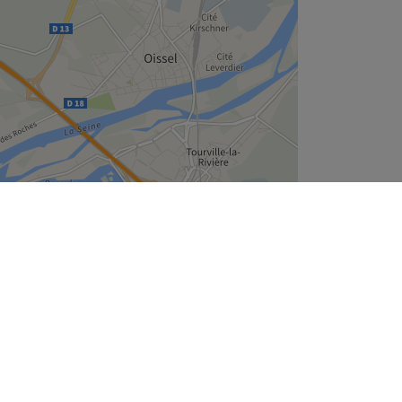
Leaflet
| ©
OpenStreetMap
contributors