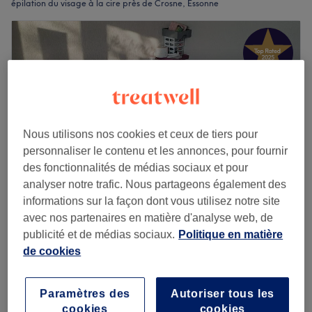
épilation du visage à la cire près de Crosne, Essonne
Nous utilisons nos cookies et ceux de tiers pour
personnaliser le contenu et les annonces, pour fournir
des fonctionnalités de médias sociaux et pour
analyser notre trafic. Nous partageons également des
informations sur la façon dont vous utilisez notre site
avec nos partenaires en matière d'analyse web, de
Jks beauté
publicité et de médias sociaux.
Politique en matière
4,9
218 avis
de cookies
Crosne, Essonne
Montrer sur la carte
Chez votre expert
Femme - Épilation à la cire des bras
Paramètres des
Autoriser tous les
à partir de
11 €
10 min - 15 min
cookies
cookies