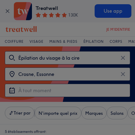
Treatwell
Use app
130K
JE M'IDENTIFIE
COIFFURE
VISAGE
MAINS & PIEDS
ÉPILATION
CORPS
MA
Trier par
N'importe quel prix
Marques
Salons
O
5 établissements offrant: