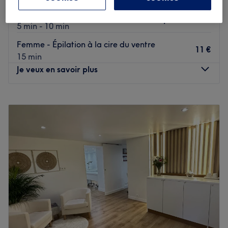
Femme - Épilation à la cire du visage
à partir de
7 €
5 min - 10 min
Femme - Épilation à la cire du ventre
11 €
15 min
Je veux en savoir plus
Lundi
10:00
–
19:00
Mardi
10:00
–
19:00
Mercredi
Fermé
Jeudi
10:00
–
19:00
Vendredi
10:00
–
19:00
Samedi
09:00
–
18:00
Dimanche
Fermé
Jks beauté est un lieu de beauté situé à Crosne, où votre
expert vous attend pour vous sublimer. Le salon offre un
cadre accueillant et confortable pour que vous puissiez