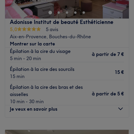
qu'à vous grâce à des soins sur mesure effectués avec
professionnalisme. Que ce soit pour une pause bien-être
rapide ou une journée de cocooning, le salon met l'accent
Adonisse Institut de beauté Esthéticienne
sur les soins et garantit une expérience mémorable.
5,0
5 avis
Aix-en-Provence, Bouches-du-Rhône
Transport public le plus proche
Montrer sur la carte
Le salon est situé à trois minutes à pied de l'arrêt de bus
Épilation à la cire du visage
Labrouste - Vouillé.
à partir de
7 €
5 min - 20 min
L’équipe
Épilation à la cire des sourcils
15 €
Cricket est ravie de partager son savoir-faire.
15 min
Épilation à la cire des bras et des
Nos coups de cœur :
à partir de
5 €
aisselles
L’atmosphère : une ambiance conviviale dans un institut
10 min - 30 min
moderne où vous vous sentirez détendu.
Je veux en savoir plus
Les spécialités de l’établissement : les soins du visage et
les soins du corps.
Lundi
10:00
–
18:00
Voir le salon
Mardi
09:00
–
18:00