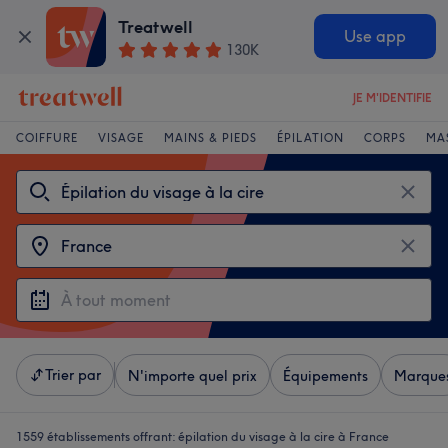
Treatwell
Use app
130K
JE M'IDENTIFIE
COIFFURE
VISAGE
MAINS & PIEDS
ÉPILATION
CORPS
MA
Trier par
N'importe quel prix
Équipements
Marque
1559 établissements offrant:
épilation du visage à la cire à France