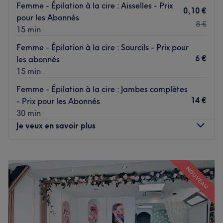
Femme - Épilation à la cire : Aisselles - Prix
irréprochable et un accueil sincère à chaque rendez-vous.
Transport public le plus proche
0,10 €
pour les Abonnés
Le salon est situé à cinq minutes à pied de l'arrêt de bus
8 €
Voir le salon
15 min
La Chapelle.
Femme - Épilation à la cire : Sourcils - Prix pour
L’équipe
6 €
les abonnés
Nana est ravie de partager son savoir-faire.
15 min
Femme - Épilation à la cire : Jambes complètes
Nos coups de cœur :
14 €
- Prix pour les Abonnés
L’atmosphère : une ambiance conviviale dans un institut
30 min
moderne où vous vous sentirez détendu.
Je veux en savoir plus
Les spécialités de l’établissement : la beauté des ongles
et les épilations.
Lundi
09:00
–
19:00
Voir le salon
Mardi
09:00
–
19:00
NOUVEAU
Mercredi
09:00
–
19:00
Jeudi
09:00
–
19:00
Vendredi
09:00
–
19:00
Samedi
09:00
–
19:00