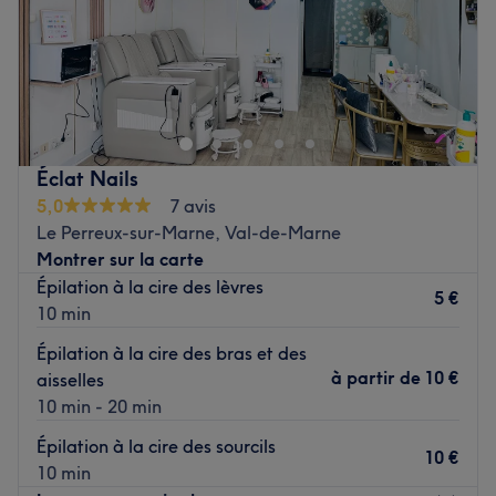
Dimanche
Fermé
Découvrez INFINITY BEAUTY, votre institut de beauté
mixte à votre service depuis 10 ans !
Offrez-vous un moment de bien-être dans un cadre
chaleureux et professionnel.
Éclat Nails
Nous proposons un large éventail de prestations :
5,0
7 avis
l'épilation définitive par ELECTROLYSE, LASER, soins du
Le Perreux-sur-Marne, Val-de-Marne
visage, beauté des mains et des pieds, massages
Montrer sur la carte
relaxants, et bien plus encore !
Épilation à la cire des lèvres
5 €
Récemment rénové et sous une nouvelle enseigne,
10 min
INFINITY BEAUTY allie expertise et passion pour
Épilation à la cire des bras et des
répondre à toutes vos envies de beauté et de détente,
à partir de
10 €
aisselles
que vous soyez HOMME ou FEMME.
10 min - 20 min
Prenez rendez-vous dès aujourd'hui et laissez-nous
prendre soin de vous.
Épilation à la cire des sourcils
10 €
10 min
Votre bien-être est notre priorité !