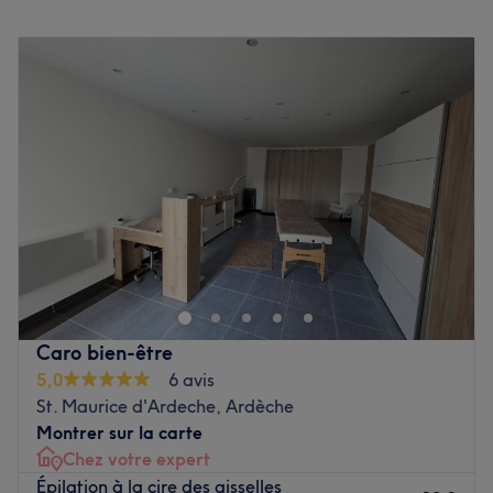
Institut Camy vous propose également de savourer un
Lundi
10:00
–
19:30
délicieux instant de relaxation grâce à un massage du
Mardi
10:00
–
19:30
dos et des épaules ou encore une réflexologie de la tête
Mercredi
10:00
–
19:30
ou du dos.
Jeudi
10:00
–
19:30
Vendredi
10:00
–
19:30
Finissez ce pur moment beauté et sérénité avec un soin
Samedi
10:00
–
19:30
du visage anti-âge Cellu M6 by LPG ou un délicat soin
Dimanche
10:00
–
19:30
purifiant.
La Maison des Beautés est un très beau salon de beauté
Institut Camy : votre rendez-vous beauté et bien-être !
situé à Maisons-Alfort dans le Val-de-Marne, dans le
Voir le salon
centre commercial Les Juilliottes, tout près de la station
de métro Maisons Alfort Les Juilliottes.
Caro bien-être
Poussez la porte et découvrez un lieu spacieux et
5,0
6 avis
lumineux, la Maison de Beauté est un salon très propre,
St. Maurice d'Ardeche, Ardèche
joliment décoré et très cosy où l'on passe un bon moment
Montrer sur la carte
de beauté ! Les fauteuils des beautés des pieds et les
Chez votre expert
tables de massage sont très confortables et les produits
Épilation à la cire des aisselles