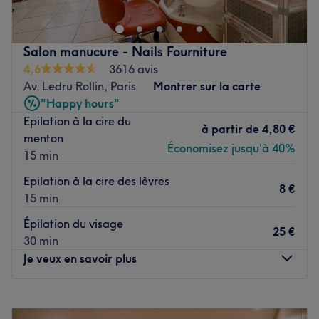
attention et professionnalisme. Carole vous propose une
gamme de prestations pour prendre soin de vous de la
tête aux pieds : soins du visage, soins du corps et soins
Salon manucure - Nails Fourniture
des ongles.
4,6
3616 avis
Transport public le plus proche
Av. Ledru Rollin, Paris
Montrer sur la carte
"Happy hours"
A quelques minutes à pied de l'arrêt de bus Lachapelle
Epilation à la cire du
Parking de covoiturage.
à partir de
4,80 €
menton
L'équipe
Économisez jusqu'à 40%
15 min
Professionnelle attentive et passionnée, Caroline met son
Epilation à la cire des lèvres
expertise au service de votre beauté et de votre bien-
8 €
15 min
être.
Épilation du visage
Nos coups de cœur :
25 €
30 min
L’atmosphère : un espace de bien-être soigneusement
Je veux en savoir plus
aménagé à domicile, offrant un cadre confortable,
chaleureux et intimiste pour profiter pleinement de
chaque soin.
Lundi
10:00
–
20:15
Les spécialités de l’établissement : les soins du viage et
Mardi
10:00
–
20:15