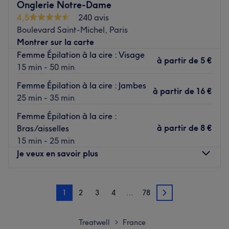
Onglerie Notre-Dame
beiges avec des touches écrues et noires apportent
4,5
240 avis
beaucoup de charme à cette belle adresse !
Boulevard Saint-Michel, Paris
Montrer sur la carte
C'est une équipe aux petits soins qui vous accueille
Femme Épilation à la cire : Visage
chaleureusement et qui vous propose tout son savoir-faire
à partir de
5 €
15 min - 50 min
pour que vous puissiez profiter d'un délicieux moment de
relaxation et de beauté !
Femme Épilation à la cire : Jambes
à partir de
16 €
25 min - 35 min
Direction le hammam pour profiter d'enveloppements,
Femme Épilation à la cire :
gommages et autres massages que vous pouvez choisir
à partir de
8 €
Bras/aisselles
dans des forfaits variés ! Massages, soins du visages et
15 min - 25 min
épilations à la cire ou orientales vous sont également
Je veux en savoir plus
proposés pour être la plus belle et profiter intensément de
votre passage dans ce très agréable Hammam !
Lundi
10:00
–
19:00
1
2
3
4
…
78
Mardi
10:00
–
19:00
Hammam Trefles du pré, l'adresse cocooning à découvrir
2
Mercredi
10:00
–
19:00
au Pré-Saint-Gervais !
Jeudi
10:00
–
19:00
Treatwell
France
Voir le salon
>